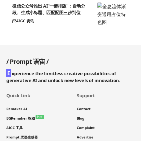
微信公众号推出 AI”一键排版”：自动分
段、生成小标题、匹配配图三步到位
AIGC 资讯
/
Prompt 语宙
/
E
xperience the limitless creative possibilities of
generative AI and unlock new levels of innovation.
Quick Link
Support
Remaker AI
Contact
Hot
BGRemaker 抠图
Blog
AIGC 工具
Complaint
Prompt 咒语生成器
Advertise