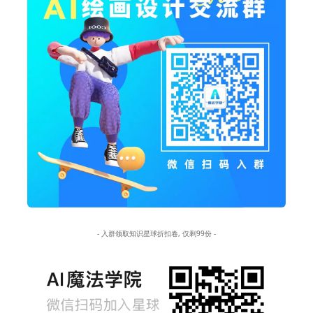
- 入群领取知识星球折扣卷, 仅剩99份 -