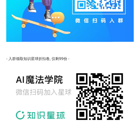
- 入群领取知识星球折扣卷, 仅剩99份 -