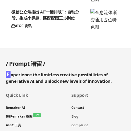
微信公众号推出 AI”一键排版”：自动分
段、生成小标题、匹配配图三步到位
AIGC 资讯
/
Prompt 语宙
/
E
xperience the limitless creative possibilities of
generative AI and unlock new levels of innovation.
Quick Link
Support
Remaker AI
Contact
Hot
BGRemaker 抠图
Blog
AIGC 工具
Complaint