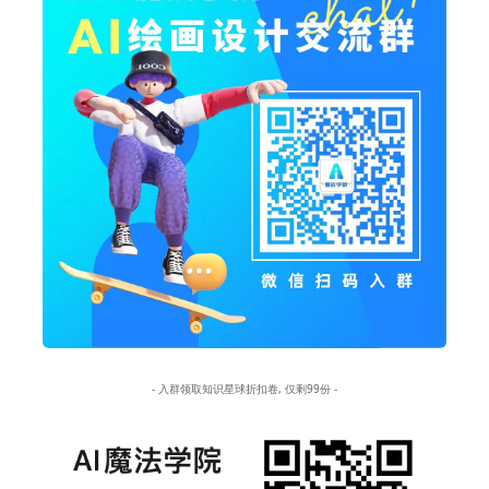
- 入群领取知识星球折扣卷, 仅剩99份 -