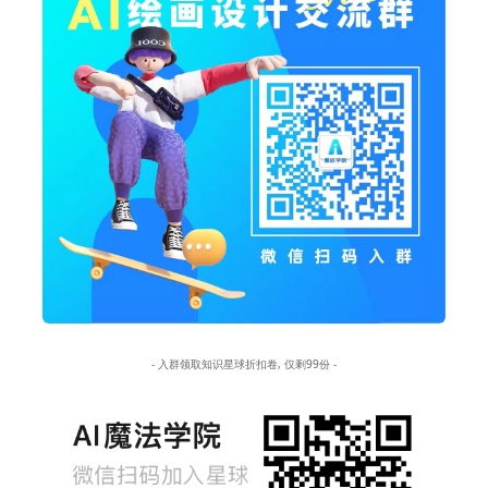
- 入群领取知识星球折扣卷, 仅剩99份 -