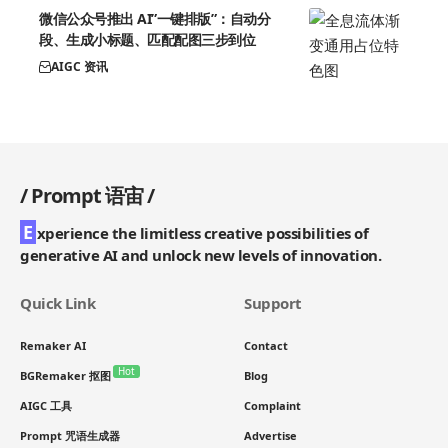
微信公众号推出 AI”一键排版”：自动分
段、生成小标题、匹配配图三步到位
AIGC 资讯
/
Prompt 语宙
/
E
xperience the limitless creative possibilities of
generative AI and unlock new levels of innovation.
Quick Link
Support
Remaker AI
Contact
Hot
BGRemaker 抠图
Blog
AIGC 工具
Complaint
Prompt 咒语生成器
Advertise