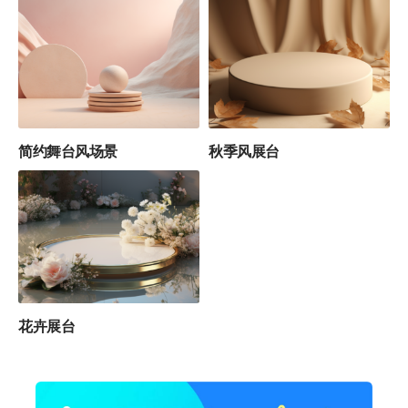
3
5
简约舞台风场景
秋季风展台
2
花卉展台