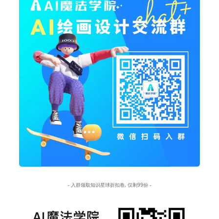
- 入群领取知识星球折扣卷, 仅剩99份 -