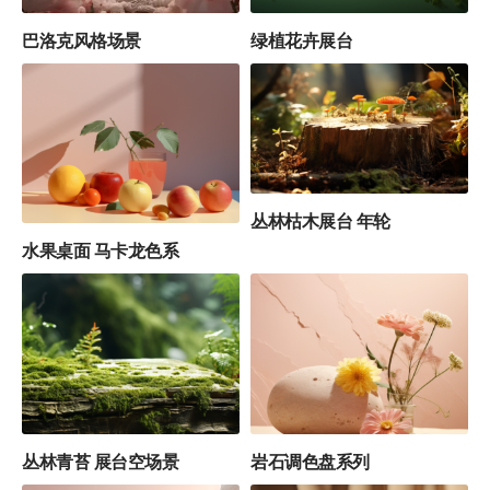
巴洛克风格场景
绿植花卉展台
3
丛林枯木展台 年轮
水果桌面 马卡龙色系
4
4
丛林青苔 展台空场景
岩石调色盘系列