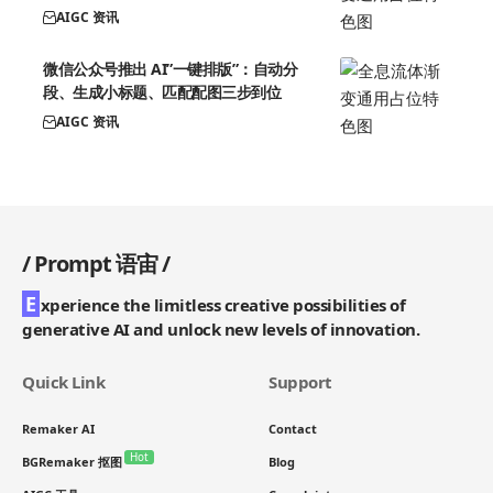
AIGC 资讯
微信公众号推出 AI”一键排版”：自动分
段、生成小标题、匹配配图三步到位
AIGC 资讯
/
Prompt 语宙
/
E
xperience the limitless creative possibilities of
generative AI and unlock new levels of innovation.
Quick Link
Support
Remaker AI
Contact
Hot
BGRemaker 抠图
Blog