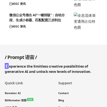
AIGC 资讯
微信公众号推出 AI”一键排版”：自动分
段、生成小标题、匹配配图三步到位
AIGC 资讯
/
Prompt 语宙
/
E
xperience the limitless creative possibilities of
generative AI and unlock new levels of innovation.
Quick Link
Support
Remaker AI
Contact
Hot
BGRemaker 抠图
Blog