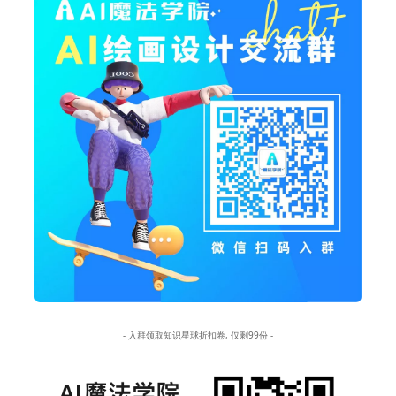
- 入群领取知识星球折扣卷, 仅剩99份 -