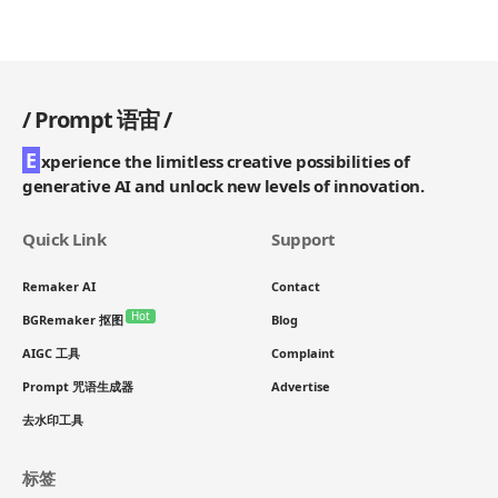
/
Prompt 语宙
/
E
xperience the limitless creative possibilities of
generative AI and unlock new levels of innovation.
Quick Link
Support
Remaker AI
Contact
Hot
BGRemaker 抠图
Blog
AIGC 工具
Complaint
Prompt 咒语生成器
Advertise
去水印工具
标签