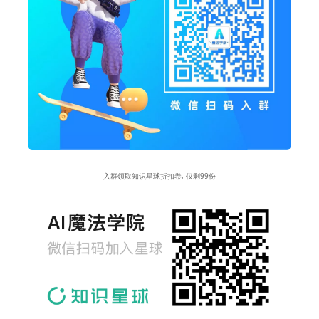
- 入群领取知识星球折扣卷, 仅剩99份 -