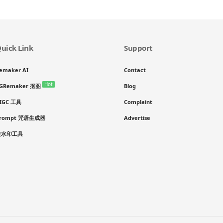
uick Link
Support
emaker AI
Contact
Hot
GRemaker 抠图
Blog
IGC 工具
Complaint
rompt 咒语生成器
Advertise
去水印工具