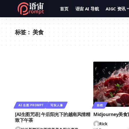
首页
语宙 AI 导航
AIGC 资讯
标签：
美食
AI 生图 PROMPT
写实人像
自然
[AI生图咒语] 午后阳光下的越南风情精
Midjourney美
致下午茶
Rick