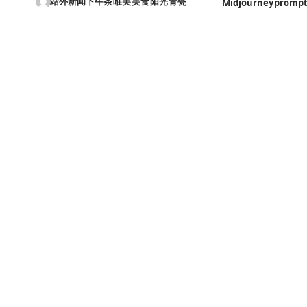
站外新闻
下午茶
唯美
美食
阳光
青瓷
Midjourney
promp