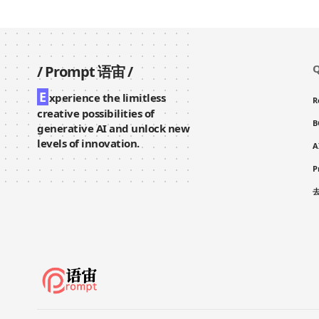
Q
/
Prompt 语宙
/
E
xperience the limitless
R
creative possibilities of
B
generative AI and unlock new
levels of innovation.
A
P