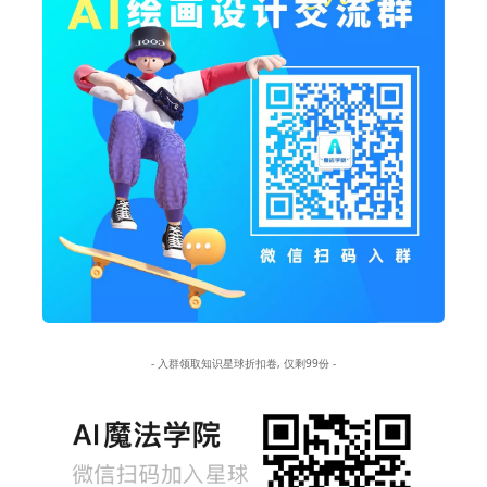
- 入群领取知识星球折扣卷, 仅剩99份 -