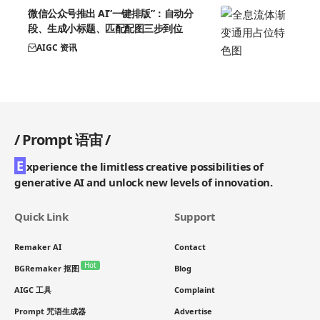
微信公众号推出 AI”一键排版”：自动分
段、生成小标题、匹配配图三步到位
AIGC 资讯
/
Prompt 语宙
/
E
xperience the limitless creative possibilities of
generative AI and unlock new levels of innovation.
Quick Link
Support
Remaker AI
Contact
Hot
BGRemaker 抠图
Blog
AIGC 工具
Complaint
Prompt 咒语生成器
Advertise