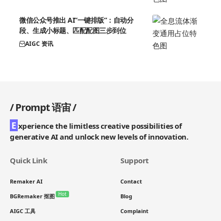
微信公众号推出 AI”一键排版”：自动分
段、生成小标题、匹配配图三步到位
AIGC 资讯
/
Prompt 语宙
/
E
xperience the limitless creative possibilities of
generative AI and unlock new levels of innovation.
Quick Link
Support
Remaker AI
Contact
Hot
BGRemaker 抠图
Blog
AIGC 工具
Complaint