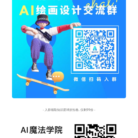
- 入群领取知识星球折扣卷, 仅剩99份 -