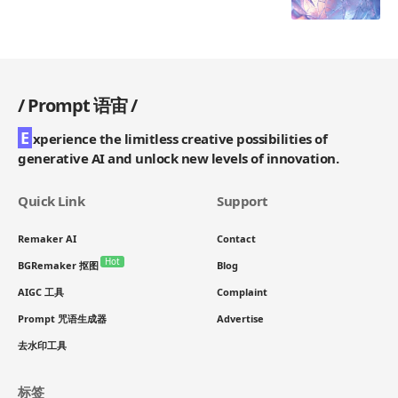
/
Prompt 语宙
/
E
xperience the limitless creative possibilities of
generative AI and unlock new levels of innovation.
Quick Link
Support
Remaker AI
Contact
Hot
BGRemaker 抠图
Blog
AIGC 工具
Complaint
Prompt 咒语生成器
Advertise
去水印工具
标签