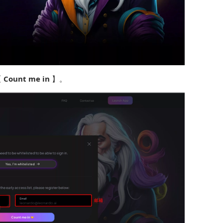
【
Count me in
】。