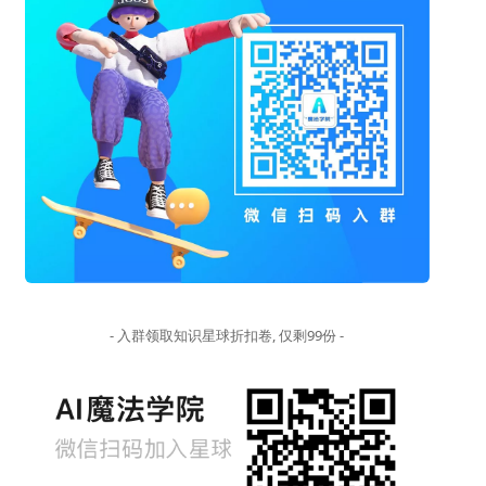
- 入群领取知识星球折扣卷, 仅剩99份 -