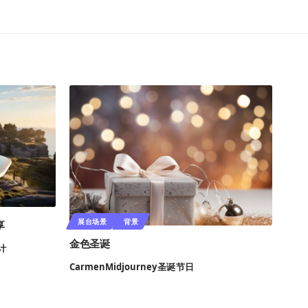
4
展台场景
背景
享
金色圣诞
计
Carmen
Midjourney
圣诞
节日