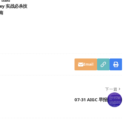
rney 实战必杀技
南
Email
下一篇
07-31 AIGC 早报