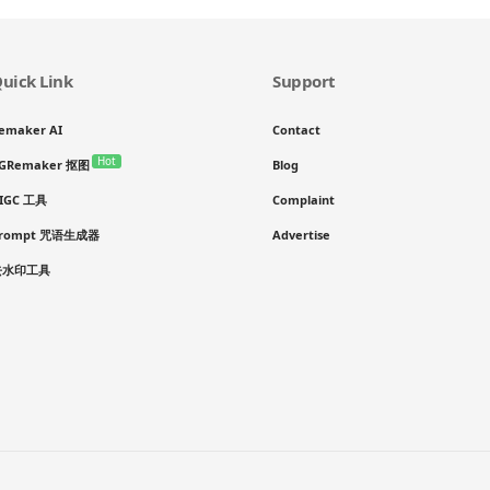
uick Link
Support
emaker AI
Contact
Hot
GRemaker 抠图
Blog
IGC 工具
Complaint
rompt 咒语生成器
Advertise
去水印工具