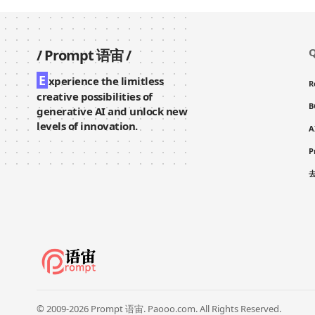
Q
/
Prompt 语宙
/
E
xperience the limitless
R
creative possibilities of
B
generative AI and unlock new
levels of innovation.
A
P
© 2009-2026 Prompt 语宙. Paooo.com. All Rights Reserved.