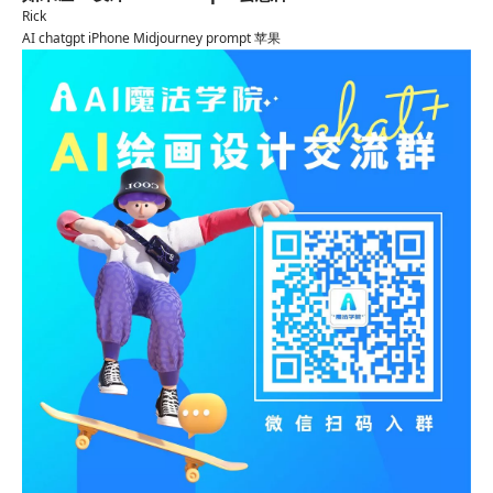
Rick
AI
chatgpt
iPhone
Midjourney
prompt
苹果