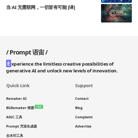
当 AI 无需联网，一切皆有可能 [译]
/
Prompt 语宙
/
E
xperience the limitless creative possibilities of
generative AI and unlock new levels of innovation.
Quick Link
Support
Remaker AI
Contact
Hot
BGRemaker 抠图
Blog
AIGC 工具
Complaint
Prompt 咒语生成器
Advertise
去水印工具