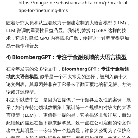
https://magazine.sebastianraschka.com/p/practical-
tips-for-finetuning-llms
随着研究人员和从业者致力于创建定制的大语言模型 (LLM)，
LLM 微调的重要性日益凸显。我特别赞赏 QLoRA 这样的技
术，它通过降低 GPU 内存需求门槛，使得这一过程变得更加
易于操作和普及。
4) BloombergGPT：专注于金融领域的大语言模型
在今年发表的众多论文中，
BloombergGPT：专注于金融领
域的大语言模型
似乎是一个不太常见的选择，被列入前十大
论文列表。其原因并非在于它带来了翻天覆地的新见解、方法
论或开源模型。
我之所以选中它，是因为它提供了一个颇具启发性的案例，展
示了如何在特定领域数据集上预训练一个规模相对较大的大语
言模型（LLM）。更值得一提的是，它的描述非常详尽，而如
此细致的描述在当下越来越罕见。这一点在公司雇佣的论文作
者中尤其明显——今年的一个趋势是，许多大公司为了保护商
业秘密，在架构和数据集的细节上变得更加保密，尤其在这个