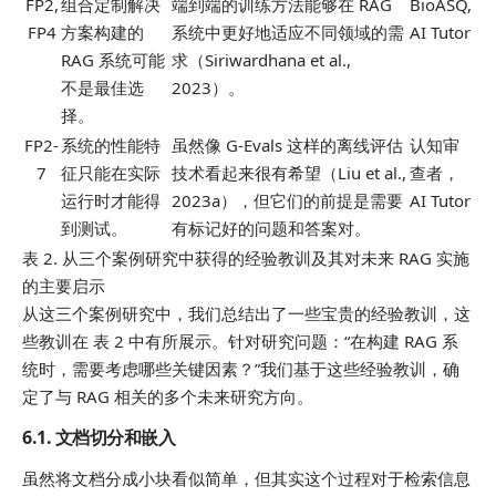
FP2,
组合定制解决
端到端的训练方法能够在 RAG
BioASQ,
FP4
方案构建的
系统中更好地适应不同领域的需
AI Tutor
RAG 系统可能
求（Siriwardhana et al.,
不是最佳选
2023）。
择。
FP2-
系统的性能特
虽然像 G-Evals 这样的离线评估
认知审
7
征只能在实际
技术看起来很有希望（Liu et al.,
查者，
运行时才能得
2023a），但它们的前提是需要
AI Tutor
到测试。
有标记好的问题和答案对。
表 2. 从三个案例研究中获得的经验教训及其对未来 RAG 实施
的主要启示
从这三个案例研究中，我们总结出了一些宝贵的经验教训，这
些教训在 表 2 中有所展示。针对研究问题：“在构建 RAG 系
统时，需要考虑哪些关键因素？”我们基于这些经验教训，确
定了与 RAG 相关的多个未来研究方向。
6.1. 文档切分和嵌入
虽然将文档分成小块看似简单，但其实这个过程对于检索信息