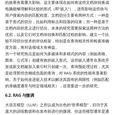
的效果有着重大影响。这主要体现在如何将这些文档块转换成
电脑能够理解和比较的形式（即“嵌入”），进而影响这些块与
用户搜索内容的匹配程度。文档切分主要有两种方式：一种是
基于形式的切分，比如利用标点和段落的结束；另一种是基于
文档内容的意义进行切分。未来的研究需要探索这两种方法的
优劣，以及它们对文档块转换和匹配过程的影响。建立一个比
较不同切分技术的评估框架，特别是在查询相关性和检索准确
度方面，将对该领域大有裨益。
另一个研究热点是如何为多媒体和多模式的内容（例如表格、
图表、公式等）创建有效的嵌入形式。这些嵌入通常在系统开
发或新文档被加入索引时只创建一次。查询预处理过程，尤其
是处理那些含糊或负面的查询，对 RAG 系统的性能有显著影
响。关于如何改进嵌入技术以解决其固有的局限性（例如匹配
的准确度通常与特定领域相关），还需要进一步的研究。
6.2. RAG 与微调
大语言模型（LLM）之所以成为出色的“世界模型”，归功于其
庞大的训练数据和在发布前进行的微调。但这些模型通常是通