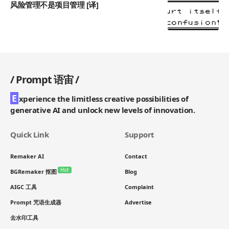
风险管理不是项目管理 [译]
/
Prompt 语宙
/
E
xperience the limitless creative possibilities of
generative AI and unlock new levels of innovation.
Quick Link
Support
Remaker AI
Contact
Hot
BGRemaker 抠图
Blog
AIGC 工具
Complaint
Prompt 咒语生成器
Advertise
去水印工具