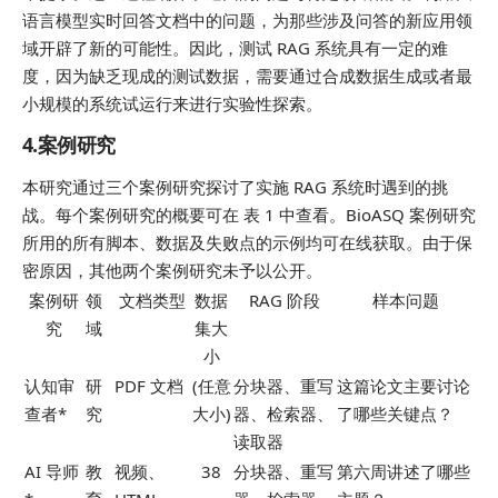
语言模型实时回答文档中的问题，为那些涉及问答的新应用领
域开辟了新的可能性。因此，测试 RAG 系统具有一定的难
度，因为缺乏现成的测试数据，需要通过合成数据生成或者最
小规模的系统试运行来进行实验性探索。
4.案例研究
本研究通过三个案例研究探讨了实施 RAG 系统时遇到的挑
战。每个案例研究的概要可在 表 1 中查看。BioASQ 案例研究
所用的所有脚本、数据及失败点的示例均可在线获取。由于保
密原因，其他两个案例研究未予以公开。
案例研
领
文档类型
数据
RAG 阶段
样本问题
究
域
集大
小
认知审
研
PDF 文档
(任意
分块器、重写
这篇论文主要讨论
查者*
究
大小)
器、检索器、
了哪些关键点？
读取器
AI 导师
教
视频、
38
分块器、重写
第六周讲述了哪些