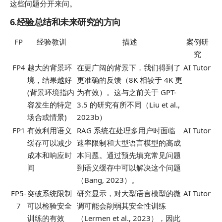
这些问题分开来问。
6.经验总结和未来研究的方向
FP
经验教训
描述
案例研
究
FP4
越大的背景环
在更广阔的背景下，我们得到了
AI Tutor
境，结果越好
更准确的反馈（8K 相较于 4K 更
(背景环境指内
为有效）。这与之前关于 GPT-
容发生的特定
3.5 的研究有所不同（Liu et al.,
场合或情景)
2023b）
FP1
有效利用语义
RAG 系统在处理多用户时面临
AI Tutor
缓存可以减少
速率限制和大型语言模型的高成
成本和响应时
本问题。通过预先填充常见问题
间
到语义缓存中可以解决这个问题
（Bang, 2023）。
FP5-
突破系统限制
研究显示，对大型语言模型的微
AI Tutor
7
可以检验安全
调可能会削弱其安全性训练
训练的有效
（Lermen et al., 2023），因此