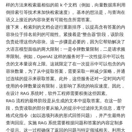
样的方法来检索最相似的前 k 个文档（例如，向量数据库利用
倒排索引等技术来加快检索速度）。基本的想法是，与查询在
语义上接近的内容块更有可能包含所需答案。
接下来，检索到的文档会进行重新排序，以提高含有答案的内
容块位于排名前列的可能性。紧接着是“整合器”阶段，该阶段
负责处理这些内容块。这一步骤是必要的，因为它帮助解决了
大语言模型面临的两大限制：一是令牌数量限制，二是请求频
率限制。例如，OpenAI 这样的服务对于一次性提示中可以包
含的文本量设有上限。这就限定了在一次提示中可以包含的内
容块数量，为了从中提取答案，需要采取一种减少策略，并通
过连续的提示来获取答案。此外，这些服务还对一定时间内可
使用的令牌数量设有限制，这影响了系统的响应速度。因此，
在设计 RAG 系统时，软件工程师需要权衡这些因素。
RAG 流程的最终阶段是从生成的文本中提取答案。在这一阶
段，负责读取的部分要从输入的提示中过滤掉无关信息，遵守
格式化指令（如以选项列表的形式回答问题），并产生最终的
查询回应。实施 RAG 系统需要根据问题和答案的内容定制多
个提示。这一过程确保了返回的问题与特定领域相关。利用大