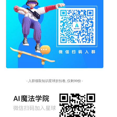
- 入群领取知识星球折扣卷, 仅剩99份 -