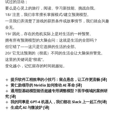
试过的活动；
要么是心灵上的旅行，阅读、学习新技能、挑战自我。
18/ 注意，我们非常擅长掌握模式/建立预测模型。
一旦我们弄清楚了游戏的获胜条件或故事情节，我们就会兴趣
全无。
19/ 因此，存在的危机实际上是对生活的一种预警。
拥有所有预测模型的大脑会问：这就是生活的全部吗？
但它错了——这只是它选择的生活的全部。
20/ 它无法预测的（彻底）不同的生活会让大脑保持警觉。
这里的关键词是“彻底”。
变化越小，记忆留存的时间就越短。
提升软件工程效率的小技巧：留点悬念，让工作更流畅 [译]
黄仁勋领导的 Nvidia 如何推动 AI 革命 [译]
通用型基础模型能否超越专用调整模型？医学领域的案例研
究 [译]
我的同事是 GPT-4 机器人，我们都在 Slack 上一起工作[译]
生成式 AI 与微波炉 [译]