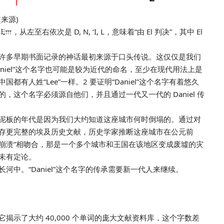
来源)
，从左至右依次是 D, N, ‘I, L，意味着“由 El 判决”，其中 El
许多早期书面记录的神话最初来源于口头传说。这仅仅是我们
Daniel”这个名字也可能是较为近代的命名，至少在现代用法上是
有人姓“Lee”一样。2 要证明“Daniel”这个名字有着悠久
这个名字必须源自他们，并且通过一代又一代的 Daniel 传
泥板的年代是因为我们大约知道这座城市何时倒塌的。通过对
存更完整的埃及历史文献，历史学家推断这座城市在公元前
时代崩溃”相吻合，那是一个多个城市和王国在该地区变成废墟的灾
未有定论。
中。“Daniel”这个名字的传承需要新一代人来继续。
示了大约 40,000 个单词的庞大文献资料库，这个字数差