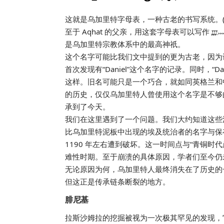
这就是乌加里特字母表，一种古老的书写系统。(
至于 Aqhat 的父亲，用这套字母表可以写作 𐎄𐎐𐎛
是乌加里特宗教体系中的最高神祇。
这个名字可能比我们文中提到的更为古老，因为
首次发现有“Daniel”这个名字的记录。同时，“
这样。旧名可能只是一个巧合，就如同英格兰和中国都
的历史，仅仅乌加里特人曾使用这个名字是不够的，
承到了今天。
我们在这里遇到了一个问题。我们大约知道这些
比乌加里特泥板中出现的埃及统治者的名字与保
1190 年左右遭到破坏。这一时间点与“青铜
难性时期。至于崩溃的具体原因，学者们至今仍
无论原因为何，乌加里特人最终消失在了历史的长河
但这正是传承链条断裂的地方。
腓尼基
拉斯沙姆拉的挖掘被视为一次极其罕见的发现，它揭