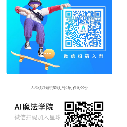
- 入群领取知识星球折扣卷, 仅剩99份 -