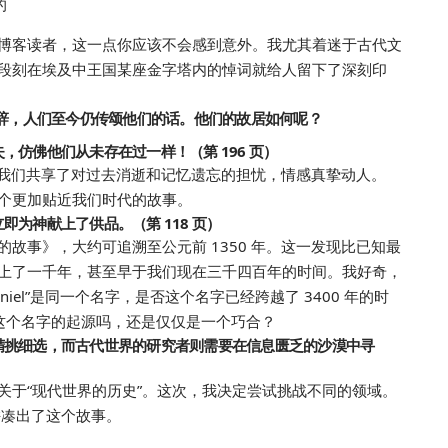
的
博客读者，这一点你应该不会感到意外。我尤其着迷于古代文
段刻在埃及中王国某座金字塔内的悼词就给人留下了深刻印
 的智慧言辞，人们至今仍传颂他们的话。他们的故居如何呢？
仿佛他们从未存在过一样！（第 196 页）
，与我们共享了对过去消逝和记忆遗忘的担忧，情感真挚动人。
个更加贴近我们时代的故事。
为神献上了供品。（第 118 页）
故事》，大约可追溯至公元前 1350 年。这一发现比已知最
上了一千年，甚至早于我们现在三千四百年的时间。我好奇，
aniel”是同一个名字，是否这个名字已经跨越了 3400 年的时
l”这个名字的起源吗，还是仅仅是一个巧合？
精挑细选，而古代世界的研究者则需要在信息匮乏的沙漠中寻
关于“现代世界的历史”。这次，我决定尝试挑战不同的领域。
渐拼凑出了这个故事。