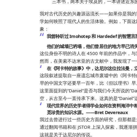
三本书，两本关于埃及的，一本讲述近东
我对古代历史的兴趣源远流长——如果你是我的
学如何映照了现代人的生活体验。例如，下面这
象：
我曾聆听过 Imohotep 和 Hardedef
他们的城墙已坍塌，他们曾居住的地方早已消失，
这位身份不明的诗人在 4500 年前的作品中
然而，在美索不达米亚的古文献中，我发现了一
在《阿卡特的故事》中，达尼尔这位拉法曼，立即
这段叙述提取自一座遗忘城市废墟中的《阿卡特的
早的中国文字还要早一百年，比《但以理书》早
这里面提到的“Daniel”是否与我们今天所说的“D
空，从古至今一直传承下来。这真的是“Danie
现代世界的历史学者得学会如何在资料海洋中
觅珍贵的知识水源。——Bret Devereaux
我过去曾进行过一些历史方面的研究，但那都是
通过翻阅书籍和在 JSTOR 上深入探索，我逐
这就是关于达尼尔的传说。