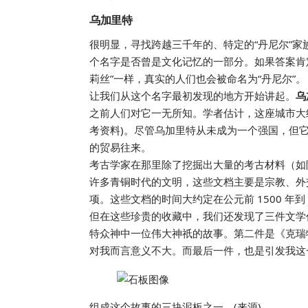
乌加里特
很明显，寻找跨越三千年的、特定的“丹尼尔”
个名字是否曾是文化记忆的一部分。如果答案肯
莉丝”一样，真实的人们也会被命名为“丹尼尔”。
让我们从这个名字最初发现的地方开始讲起。
乌
之前人们对它一无所知。学者估计，这座城市大约有 
考资料)。尽管乌加里特从未成为一个强国，但
的贸易往来。
考古学家在那里除了挖掘出大量的考古材料（如
许多青铜时代的文明，这些文档主要是宗教、外
项。这些文档的时间大约定在公元前 1500 年到 
但在这些珍贵的收藏中，我们还发现了三件文学
特众神中一位伟大神祇的故事。第二件是《克瑞
对我而言意义不大。而最后一件，也是引发我这
组成这个故事的三块泥板之一。(来源)