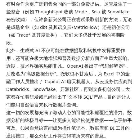
有时会作为更广泛销售合同的一部分免费提供。尽管发生了一
些整合（例如 Thoughtspot 收购 Mode，Sisu 被 Snowflake
秘密收购），但许多新兴公司正在尝试采取创新的方法，无论
是成熟企业（如 dbt 及其语义层/MetricFlow）还是初创公司
（如 Trace* 及其度量树），它们大多仍处于发展的初期阶
段。
此外，生成式 AI 不仅可能在数据提取和转换中发挥重要作
用，还可能在极大地增强和普及数据分析方面产生重大影响。
近期，技术界确实热闹非凡。OpenAI 推出了“代码解释器”，
后改名为“高级数据分析”。微软也不甘落后，为 Excel 中的金
融工作人员推出了 Copilot AI 聊天机器人。从云服务供应商到
Databricks、Snowflake、开源社区，再到众多初创公司，大
家都在忙着研发或已经推出了“文本转 SQL”产品，目的是让人
们能用自然语言来执行数据库查询。
这一切的发展都充满了激动人心的可能性和颠覆性的潜力。数
据分析的终极目标——让更多人能轻松使用数据——似乎触手
可及。如果自然语言能成为操作笔记本、数据库和 BI 工具的
通用接口，那么分析工作将变得前所未有的普及。