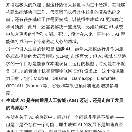
并引起极大的兴趣，但这种热情大多显示为过于急躁。在能够
构建出能够协同工作、代表我们执行具体任务的复杂系统之
前，还有很多基础工作需要完成，以使得生成式 AI 更加稳定
和可预测。此外，还需要解决一些挑战，比如如何在 AI 系统
中加入更多的“记忆”功能。不过，预计在未来一两年内，AI 智
能体将成为一个特别激动人心的领域。
另一个引人注目的领域是
边缘 AI
。虽然大规模运行并作为服
务端点提供的大语言模型 (LLMs) 市场巨大，但 AI 领域长期追
求的一个目标是能够在本地设备上运行的模型，特别是在不配
备 GPUs 的普通手机和智能物联网 (IoT) 设备上。这个领域活
力四射，包括 Mixtral、Ollama、Llama.cpp、Llamafile、
GPT4ALL (Nomic) 等。谷歌和苹果也预计将逐渐增加参与
度。
生成式 AI 是在向通用人工智能 (AGI) 迈进，还是走向了发展
的高原期？
在所有关于 AI 的热议中，问这样一个问题几乎是不敬的 ——
但是，是否存在一个可能，即生成式 AI 的发展不是加速直至
通用人工智能 (AGI)，而是开始放缓？这意味着什么？