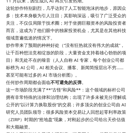
11 月以来，因生成式 AI 再次引发热潮。
这轮炒作特别剧烈，几乎达到了人工智能泡沫的地步，原因众
多：技术本身极为引人注目；其影响深远，吸引了广泛受众的
关注，不仅仅局限于技术圈；对于坐拥巨额资本的风险投资者
而言，这成为了他们眼中的独家投资机会，尤其是在其他科技
领域普遍低迷的情况下。
炒作带来了预期的种种好处（“没有狂热就没有伟大的成就”，
让千百种想法竞相绽放的阶段，大量资金支持着雄心勃勃的项
目）和无处不在的噪音（人人自称 AI 专家，每个创业公司都
标榜为 AI 公司，AI 相关会议、播客、新闻简报层出不穷……
甚至可能有过多的 AI 市场分析图）。
任何炒作周期都会面临
不可避免的反弹
。
这一市场阶段充满了**“古怪”和风险**：这个领域的标杆公司
拥有非常特殊的法律和治理结构；出现了许多未被充分理解或
公开的“以计算力换取股份”的交易；许多顶尖的创业公司由 AI
研究人员团队领导；很多风险资本交易让人回想起零利率政策
（ZIRP）时期的“抢地盘”现象，对刚起步的公司给出天价估值
和大额融资。