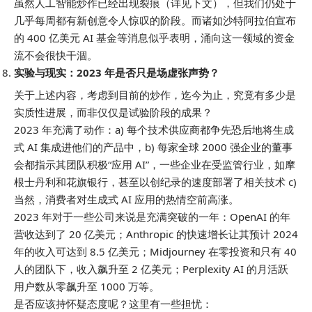
虽然人工智能炒作已经出现裂痕（详见下文），但我们仍处于
几乎每周都有新创意令人惊叹的阶段。而诸如沙特阿拉伯宣布
的 400 亿美元 AI 基金等消息似乎表明，涌向这一领域的资金
流不会很快干涸。
实验与现实：2023 年是否只是场虚张声势？
关于上述内容，考虑到目前的炒作，迄今为止，究竟有多少是
实质性进展，而非仅仅是试验阶段的成果？
2023 年充满了动作：a) 每个技术供应商都争先恐后地将生成
式 AI 集成进他们的产品中，b) 每家全球 2000 强企业的董事
会都指示其团队积极“应用 AI”，一些企业在受监管行业，如摩
根士丹利和花旗银行，甚至以创纪录的速度部署了相关技术 c)
当然，消费者对生成式 AI 应用的热情空前高涨。
2023 年对于一些公司来说是充满突破的一年：OpenAI 的年
营收达到了 20 亿美元；Anthropic 的快速增长让其预计 2024
年的收入可达到 8.5 亿美元；Midjourney 在零投资和只有 40
人的团队下，收入飙升至 2 亿美元；Perplexity AI 的月活跃
用户数从零飙升至 1000 万等。
是否应该持怀疑态度呢？这里有一些担忧：