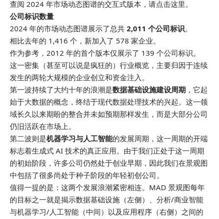
查阅 2024 年市场动态图谱的交互式版本，请点击这里。
公司标识数量
2024 年的市场动态图谱展示了总共
2,011 个公司标识
。
相比去年的 1,416 个，新加入了 578 家企业。
作为参考，2012 年的首个版本仅展示了 139 个公司标识。
这一密集（甚至可以说是疯狂的）行业概览，主要归因于连续
发生的两轮大规模的企业创立和资金注入。
第一波持续了大约十年的浪潮是
数据基础设施建设周期
，它起
始于大数据的概念，终结于现代数据处理技术的兴起。这一领
域长久以来期盼的整合并未如预期那样发生，而是大部分公司
仍旧活跃在市场上。
第二波则是
机器学习与人工智能
的发展周期，这一周期的开端
标志着生成式 AI 技术的真正应用。由于我们正处于这一周期
的初始阶段，许多公司仍然处于创业早期，因此我们在景观图
中包括了很多尚处于种子阶段的年轻初创公司。
值得一提的是：这两个发展浪潮紧密相连。MAD 景观图每年
的目标之一就是揭示数据基础设施（左侧）、分析/商业智能
与机器学习/人工智能（中间）以及应用程序（右侧）之间的