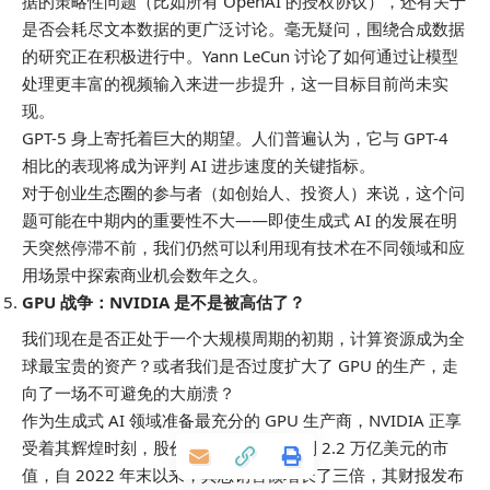
据的策略性问题（比如所有 OpenAI 的授权协议），还有关于
是否会耗尽文本数据的更广泛讨论。毫无疑问，围绕合成数据
的研究正在积极进行中。Yann LeCun 讨论了如何通过让模型
处理更丰富的视频输入来进一步提升，这一目标目前尚未实
现。
GPT-5 身上寄托着巨大的期望。人们普遍认为，它与 GPT-4
相比的表现将成为评判 AI 进步速度的关键指标。
对于创业生态圈的参与者（如创始人、投资人）来说，这个问
题可能在中期内的重要性不大——即使生成式 AI 的发展在明
天突然停滞不前，我们仍然可以利用现有技术在不同领域和应
用场景中探索商业机会数年之久。
GPU 战争：NVIDIA 是不是被高估了？
我们现在是否正处于一个大规模周期的初期，计算资源成为全
球最宝贵的资产？或者我们是否过度扩大了 GPU 的生产，走
向了一场不可避免的大崩溃？
作为生成式 AI 领域准备最充分的 GPU 生产商，NVIDIA 正享
受着其辉煌时刻，股价上涨了五倍，达到 2.2 万亿美元的市
值，自 2022 年末以来，其总销售额增长了三倍，其财报发布