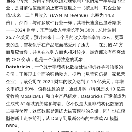
雪花
（传统上源自结构化数据处理领域）依旧是一家卓越的企
业，是目前估值最高的上市科技股之一（撰文时，其企业价
值/未来十二个月收入（EV/NTM revenue）比率为 14.8
倍）。然而，与许多软件行业一样，其增长速度已显著减缓
——2024 财年，其产品收入年增长率为 38%，总计达到
26.7 亿美元，预计未来十二个月的收入增长率为 22%。更重
要的是，雪花似乎在产品层面感受到了压力——在拥抱 AI 方
面反应较慢，并且在收购方面也相对较少。最近那次有些突然
的 CEO 变动，也是一个值得注意的现象。
Databricks
，一个源于非结构化数据处理和机器学习领域的
公司，正展现出全面的强劲动力。据悉（尽管它仍是一家私营
企业），该公司在 2024 财年的收入达到了 16 亿美元，年增
长率超过 50%。值得注意的是，通过并购（特别是以 13 亿美
元收购 MosaicML）和自主产品研发，Databricks 正逐渐成为
生成式 AI 领域的关键参与者。它不仅是大量非结构化数据的
主要存储库，这些数据是训练大语言模型的关键，同时也在模
型创新上走在前列，从 Dolly 到最新公布的生成式 AI 模型
DBRX。