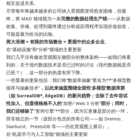
相互促进关系。
尽管每年将越来越多的公司纳入景观图变得愈发困难，但最
终，将 MAD 领域视为一条
完整的数据处理生产线
——从数据
收集、存储、处理到最终通过分析或应用程序实现价值创造，
可能是最为恰当的比喻。
两大浪潮 + 有限的市场整合 = 景观中的众多企业
。
在“基础设施”和“分析”领域的主要更新
我们几乎没有修改景观图左侧部分的整体架构——如我们将看
到的，关于现代数据技术是否已过时的讨论（现代数据栈是否
已死？），这一部分的热度有所下降。
一些显著的更新包括：我们将“数据库抽象”更名为**“多模型数
据库与抽象技术”
，以此来涵盖围绕全面性‘多模型’数据库群
（如 SurrealDB*, EdgeDB）的新兴趋势；去除了去年尝试
性加入、但显得格格不入的
“加密/ Web 3 分析”
部分；同时，
我们还移除了
“查询引擎”**部分，因为它更像是部分的一环，
而非独立的一节（该部分包含的所有公司——如 Dremio、
Starburst、PrestoDB 等——仍在景观图上展示）。
在“机器学习与人工智能”领域的主要更新