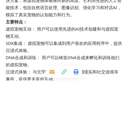
决方案，将虚拟宠物体验推向新的高度。它利用先进的人工智
能技术，包括自然语言处理、图像识别、强化学习和对话AI，
模拟了真实宠物的认知能力和行为。
主要特点：
虚拟宠物互动： 用户可以使用先进的AI技术创建和与虚拟宠
物互动。
SDK集成： 虚拟宠物可以集成到用户喜欢的应用程序中，提供
沉浸式体验。
DNA合成和训练： 用户可以铸造DNA合成来孵化和训练他们
的虚拟宠物。
沉浸式体验： 与元宇宙、虚拟现实、增强现实和社交游戏等
兼容，提供更丰富的互动。
慈善事业： 将1%的DNA小瓶销售额捐赠给美国导盲犬协会
（GDA），用于导盲犬的培训。
应用场景：
虚拟宠物爱好者：寻求逼真和互动的宠物拥有体验。
应用程序开发者：希望通过虚拟宠物伴侣增强其应用程序。
玩家：希望将虚拟宠物整合到游戏体验中。