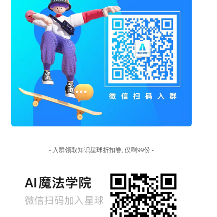
- 入群领取知识星球折扣卷, 仅剩99份 -