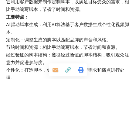
它利用客户数据来制作定制脚本，以满足目标受众的需求，相
比手动编写脚本，节省了时间和资源。
主要特点：
AI驱动脚本生成：利用AI算法基于客户数据生成个性化视频脚
本。
定制化：调整生成的脚本以匹配品牌的声音和风格。
节约时间和资源：相比手动编写脚本，节省时间和资源。
经过验证的脚本结构：遵循经过验证的脚本结构，吸引观众注
意力并促进参与度。
个性化：打造脚本，针对目标受众的特定需求和痛点进行处
理。
强有力的行动号召：包含引人注目的行动号召，推动观众采取
所需的行动。
灵活性：定制生成的脚本，增添独特的元素，进一步增强效
果。
适用场景：
销售团队：为外联工作创建个性化且引人入胜的视频脚本。
营销专业人员：为视频营销活动开发引人注目的脚本。