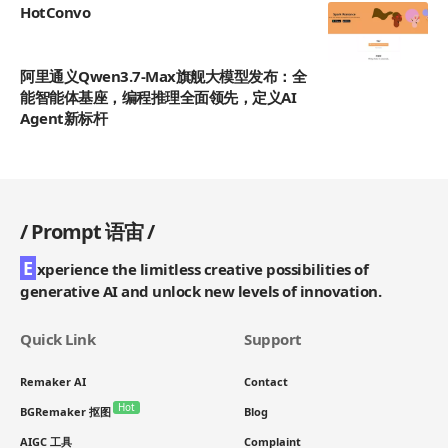
HotConvo
阿里通义Qwen3.7-Max旗舰大模型发布：全
能智能体基座，编程推理全面领先，定义AI
Agent新标杆
/
Prompt 语宙
/
E
xperience the limitless creative possibilities of
generative AI and unlock new levels of innovation.
Quick Link
Support
Remaker AI
Contact
Hot
BGRemaker 抠图
Blog
AIGC 工具
Complaint