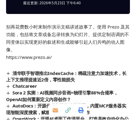
最近更新: 2026年5月23日 下午6:40
别再花费数小时来制作演示文稿讲述故事了。使用 Prezo 及其
功能，包括将文章或备忘录转换为幻灯片、提供定制语调的不
同变体以实现更好的叙述和生成能够引起人们共鸣的动人图
像。
https://www.prezo.ai/
清华联手智谱推出IndexCache：稀疏注意力加速技术，长
上下文推理提速近2倍，零性能损失
Chatcareer
Sora 2 实测：AI视频同步音画+物理引擎88%合规率，
OpenAI如何重新定义内容创作？
AutoDocs：开源代码文档自动化神器，内置MCP服务器实
现智能深度搜索，赋能敏捷开发与大型协作
OpenWork：开源AI桌面工作流平台，打造高效自动化办公
新体验