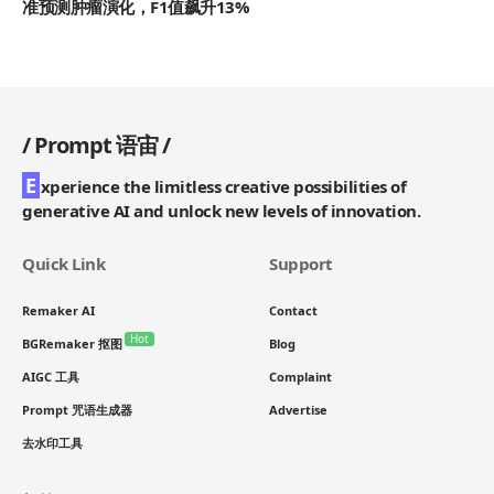
准预测肿瘤演化，F1值飙升13%
/
Prompt 语宙
/
E
xperience the limitless creative possibilities of
generative AI and unlock new levels of innovation.
Quick Link
Support
Remaker AI
Contact
Hot
BGRemaker 抠图
Blog
AIGC 工具
Complaint
Prompt 咒语生成器
Advertise
去水印工具