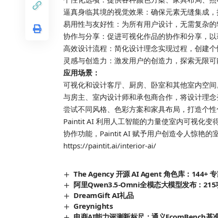
逼真身临其境的视觉效果：确保元素无缝集成，
易用性与友好性：为所有用户设计，无需复杂的
协作与分享：促进可视化作品的协作和分享，以
高效设计流程：简化设计理念实现过程，创建个
灵感与创造力：激发用户的创造力，探索无限可
应用场景：
可视化和设计客厅、厨房、卧室和其他室内空间
与房主、室内设计师和承包商合作，将设计理念
尝试不同风格、色彩方案和家具布局，打造个性
Paintit AI 利用人工智能的力量使室内可
协作功能，Paintit AI 赋予用户创造令人
https://paintit.ai/interior-ai/
The Agency 开源 AI Agent 角色库：
阿里Qwen3.5-Omni全模态大模型发布：215项S
DreamGift AI礼品
Greynights
电商AI能力评测新标尺：通义EcomBench