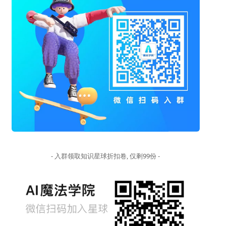
- 入群领取知识星球折扣卷, 仅剩99份 -