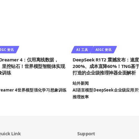
IGC 资讯
AI 工具
AIGC 资讯
d Dreamer 4：仅用离线数据，
DeepSeek R1T2 震撼发布：速
》里挖钻石！世界模型智能体实现
200%、成本直降60%！TNG基于D
象训练
打造的企业级推理神器全面解析
站外新闻
reamer 4
世界模型
强化学习
想象训练
AI语言模型
DeepSeek
企业级应用
开
推理效率
uick Link
Support