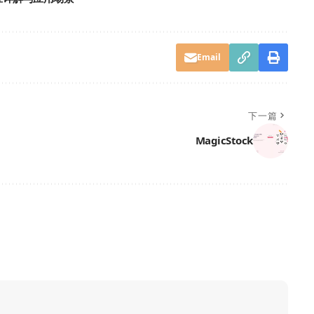
Email
下一篇
MagicStock