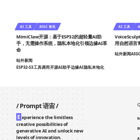
AI 工具
AIGC 资讯
AI 工具
A
MimiClaw开源：基于ESP32的超轻量AI助
VoiceSc
手，无需操作系统，隐私本地化引领边缘AI革
用自然语言‘
命
站外新闻
AIG
站外新闻
ESP32-S3
工具调用
开源AI助手
边缘AI
隐私本地化
Q
/
Prompt 语宙
/
E
xperience the limitless
R
creative possibilities of
B
generative AI and unlock new
levels of innovation.
A