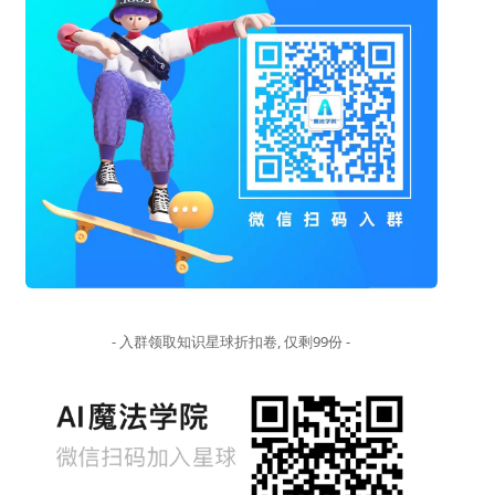
- 入群领取知识星球折扣卷, 仅剩99份 -