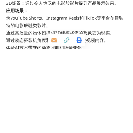
3D场景：通过令人惊叹的电影般影片提升产品展示效果。
应用场景：
为YouTube Shorts、Instagram Reels和TikTok等平台创建独
特的电影般鞋类影片。
通过高质量的物体扫描和3D建模将您的想象变为现实。
通过动态摄影机角度和动画提升您的鞋类视频内容。
体验AI技术带来的动态照明和场景变化。
通过视觉震撼的影片提升鞋类销售。
立即体验Lumiere 3D AI 视频所带来的好处，为电商和营销需
求创作令人惊叹的电影般影片，提高客户参与度并推动销售。
https://www.lumiere3d.ai/
智谱AI开源GLM-OCR：0.9B参数登顶SOTA，轻量级多模态
OCR模型革新文档解析
Step Image Edit 2：3.5B参数轻量模型如何秒杀20B级开源
大模型？阶跃星辰发布新一代图像编辑模型
MarketingBlocks AI
MagicTryOn：浙大联手vivo推出视频虚拟试穿新框架，扩
散Transformer实现超逼真时空一致性