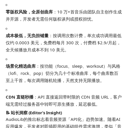
零版权风险，全原创曲库
：10 万+首音乐由团队自主创作生成
并开源，开发者无需任何版权谈判或授权担忧。
成本极低，无负担铺量
：按调用次数计费，单次成功调用最低
仅约 0.0003 美元，免费档每月 300 次，付费档 $2.9/月起，
全天候播放月成本不到 10 美元。
场景化精选曲库
：按功能（focus、sleep、workout）与风格
（lofi、rock、pop）切分为几十个标准曲库，每个曲库数百
至上千首，每次调用随机轮播，天然支持无限播放。
CDN 直链秒播
：API 直接返回带时限的 CDN 音频 URL，客户
端无需经过服务器中转即可原生播放，延迟极低。
📝 站长洞察 (Editor’s Insight)
AudioLib的推出标志着音频资源「API化」趋势加速。随着AI
应用爆发，开发者对即插即用的基础组件需求激增，类似「音