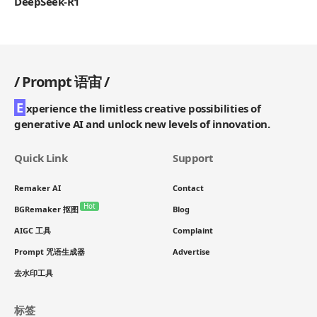
DeepSeek-R1
/
Prompt 语宙
/
E
xperience the limitless creative possibilities of
generative AI and unlock new levels of innovation.
Quick Link
Support
Remaker AI
Contact
Hot
BGRemaker 抠图
Blog
AIGC 工具
Complaint
Prompt 咒语生成器
Advertise
去水印工具
标签