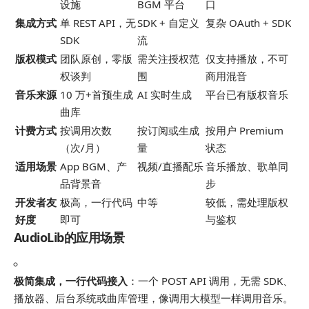
设施
BGM 平台
口
集成方式
单 REST API，无
SDK + 自定义
复杂 OAuth + SDK
SDK
流
版权模式
团队原创，零版
需关注授权范
仅支持播放，不可
权谈判
围
商用混音
音乐来源
10 万+首预生成
AI 实时生成
平台已有版权音乐
曲库
计费方式
按调用次数
按订阅或生成
按用户 Premium
（次/月）
量
状态
适用场景
App BGM、产
视频/直播配乐
音乐播放、歌单同
品背景音
步
开发者友
极高，一行代码
中等
较低，需处理版权
好度
即可
与鉴权
AudioLib的应用场景
极简集成，一行代码接入
：一个 POST API 调用，无需 SDK、
播放器、后台系统或曲库管理，像调用大模型一样调用音乐。