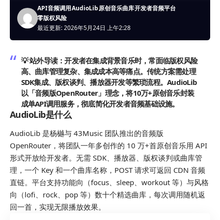
API音频调用
AudioLib
原创音乐曲库
开发者音频平台
零版权风险
最近更新: 2026年5月24日 上午2:28
💡 站外导读：
开发者在集成背景音乐时，常面临版权风险
高、曲库管理复杂、集成成本高等痛点。传统方案需处理
SDK集成、版权谈判、播放器开发等繁琐流程。AudioLib
以「音频版OpenRouter」理念，将10万+原创音乐封装
成单API调用服务，彻底简化开发者音频基础设施。
AudioLib是什么
AudioLib 是杨樾与 43Music 团队推出的音频版
OpenRouter
，将团队一年多创作的 10 万+首原创音乐用 API
形式开放给开发者。无需 SDK、播放器、版权谈判或曲库管
理，一个 Key 和一个曲库名称，POST 请求可返回 CDN 音频
直链。平台支持功能向（focus、sleep、workout 等）与风格
向（lofi、rock、pop 等）数十个精选曲库，每次调用随机返
回一首，实现无限播放效果。