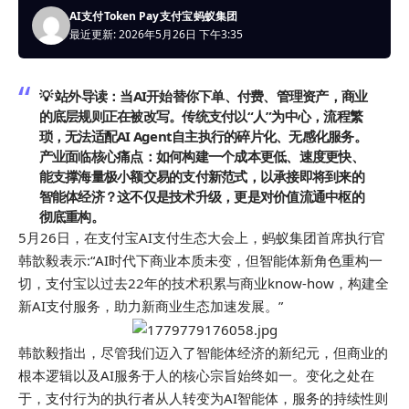
AI支付
Token Pay
支付宝
蚂蚁集团
最近更新: 2026年5月26日 下午3:35
💡 站外导读：
当AI开始替你下单、付费、管理资产，商业
的底层规则正在被改写。传统支付以“人”为中心，流程繁
琐，无法适配AI Agent自主执行的碎片化、无感化服务。
产业面临核心痛点：如何构建一个成本更低、速度更快、
能支撑海量极小额交易的支付新范式，以承接即将到来的
智能体经济？这不仅是技术升级，更是对价值流通中枢的
彻底重构。
5月26日，在支付宝AI支付生态大会上，蚂蚁集团首席执行官
韩歆毅表示:“AI时代下商业本质未变，但智能体新角色重构一
切，支付宝以过去22年的技术积累与商业know-how，构建全
新AI支付服务，助力新商业生态加速发展。”
韩歆毅指出，尽管我们迈入了智能体经济的新纪元，但商业的
根本逻辑以及AI服务于人的核心宗旨始终如一。变化之处在
于，支付行为的执行者从人转变为AI智能体，服务的持续性则