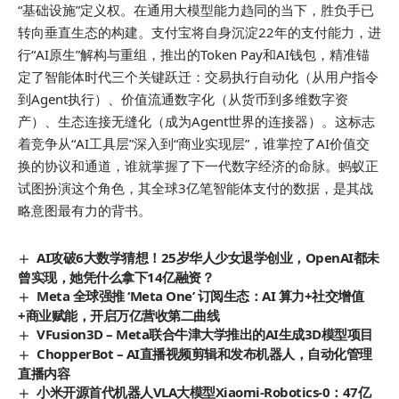
“基础设施”定义权。在通用大模型能力趋同的当下，胜负手已
转向垂直生态的构建。支付宝将自身沉淀22年的支付能力，进
行“AI原生”解构与重组，推出的Token Pay和AI钱包，精准锚
定了智能体时代三个关键跃迁：交易执行自动化（从用户指令
到Agent执行）、价值流通数字化（从货币到多维数字资
产）、生态连接无缝化（成为Agent世界的连接器）。这标志
着竞争从“AI工具层”深入到“商业实现层”，谁掌控了AI价值交
换的协议和通道，谁就掌握了下一代数字经济的命脉。蚂蚁正
试图扮演这个角色，其全球3亿笔智能体支付的数据，是其战
略意图最有力的背书。
AI攻破6大数学猜想！25岁华人少女退学创业，OpenAI都未
曾实现，她凭什么拿下14亿融资？
Meta 全球强推 ‘Meta One’ 订阅生态：AI 算力+社交增值
+商业赋能，开启万亿营收第二曲线
VFusion3D – Meta联合牛津大学推出的AI生成3D模型项目
ChopperBot – AI直播视频剪辑和发布机器人，自动化管理
直播内容
小米开源首代机器人VLA大模型Xiaomi-Robotics-0：47亿