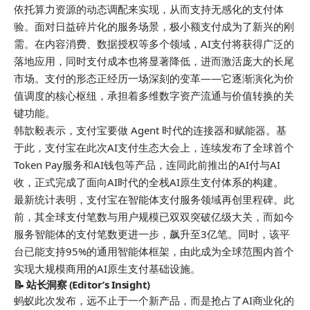
依托算力资源的动态调配来实现，从而支持无感化的支付体
验。面对日益碎片化的服务场景，极小额支付成为了新兴的刚
需。在内容消费、数据授权等多个领域，AI支付将获得广泛的
落地应用，同时支付成本也将显著降低，进而激活庞大的长尾
市场。支付的形态正经历一场深刻的变革——它逐渐演化为价
值调度的核心枢纽，承担着多维数字资产流通与价值转换的关
键功能。
韩歆毅表示，支付宝要做 Agent 时代的连接器和赋能器。基
于此，支付宝在此次AI支付生态大会上，连续发布了全球首个
Token Pay服务和AI钱包等产品，连同此前推出的AI付与AI
收，正式完成了面向AI时代的全栈AI原生支付体系的构建。
最新统计表明，支付宝在智能体支付服务领域再创里程碑。此
前，其全球支付笔数与用户规模已双双突破亿级大关，而如今
服务智能体的支付笔数更进一步，飙升至3亿笔。同时，该平
台已能支持95%的通用智能体框架，由此成为全球范围内首个
实现大规模商用的AI原生支付基础设施。
📝 站长洞察 (Editor’s Insight)
蚂蚁此次发布，远不止于一个新产品，而是抢占了AI商业化的