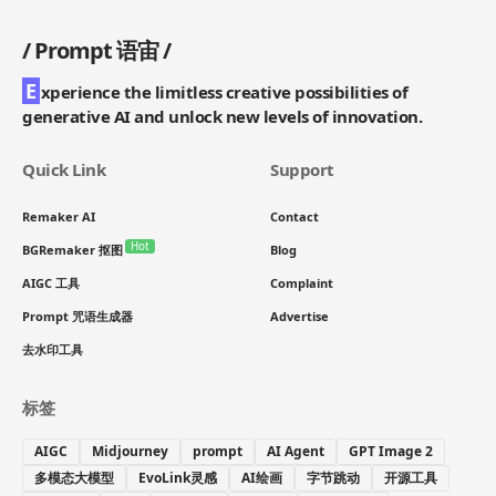
/
Prompt 语宙
/
E
xperience the limitless creative possibilities of
generative AI and unlock new levels of innovation.
Quick Link
Support
Remaker AI
Contact
Hot
BGRemaker 抠图
Blog
AIGC 工具
Complaint
Prompt 咒语生成器
Advertise
去水印工具
标签
AIGC
Midjourney
prompt
AI Agent
GPT Image 2
多模态大模型
EvoLink灵感
AI绘画
字节跳动
开源工具