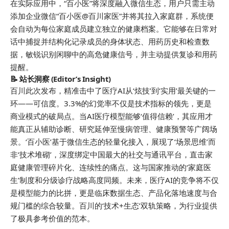
在实际应用中，“百小医”将深度融入微信生态，用户只需主动
添加企业微信“百小医@百川家医”并将其拉入家庭群，系统便
会自动为每位家庭成员建立独立的健康档案。它能够在日常对
话中捕捉并结构化记录成员的身体状态、用药历史和检查数
据，敏锐识别闲聊中的高危健康信号，并主动提供复诊和用药
提醒。
📝 站长洞察 (Editor’s Insight)
百川此次发布，精准击中了医疗AI从‘炫技’到‘实用’最关键的一
环——可信度。3.3%的幻觉率不仅是技术指标的领先，更是
商业模式的破局点。当AI医疗模型能够‘值得信赖’，其应用才
能真正从辅助诊断、研究延伸至慢病管理、健康预警等广阔场
景。‘百小医’基于微信生态的轻量化接入，展现了‘场景思维’而
非‘技术堆砌’，深度绑定中国最大的社交与通讯平台，直击家
庭健康管理碎片化、连续性的痛点。这与国家推动的‘家庭医
生’制度和分级诊疗战略高度同频。未来，医疗AI的竞争将不仅
是模型能力的比拼，更是临床数据生态、产品化落地速度与合
规门槛的综合较量。百川的‘技术+生态’双轨策略，为行业提供
了极具参考价值的范本。