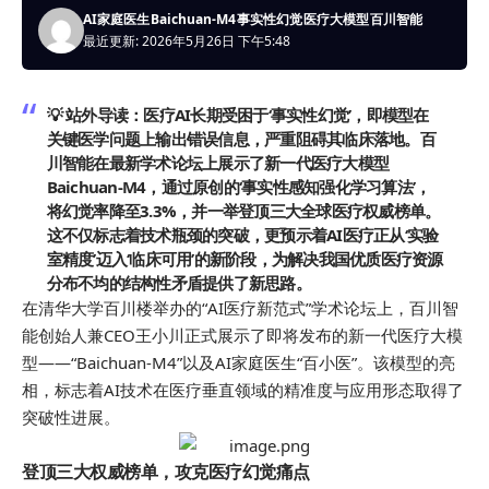
AI家庭医生
Baichuan-M4
事实性幻觉
医疗大模型
百川智能
最近更新: 2026年5月26日 下午5:48
💡 站外导读：
医疗AI长期受困于‘事实性幻觉’，即模型在
关键医学问题上输出错误信息，严重阻碍其临床落地。百
川智能在最新学术论坛上展示了新一代医疗大模型
Baichuan-M4，通过原创的‘事实性感知强化学习算法’，
将幻觉率降至3.3%，并一举登顶三大全球医疗权威榜单。
这不仅标志着技术瓶颈的突破，更预示着AI医疗正从‘实验
室精度’迈入‘临床可用’的新阶段，为解决我国优质医疗资源
分布不均的结构性矛盾提供了新思路。
在清华大学百川楼举办的“AI医疗新范式”学术论坛上，百川智
能创始人兼CEO王小川正式展示了即将发布的新一代医疗大模
型——“Baichuan-M4”以及AI家庭医生“百小医”。该模型的亮
相，标志着AI技术在医疗垂直领域的精准度与应用形态取得了
突破性进展。
登顶三大
权威
榜单，攻克医疗幻觉痛点