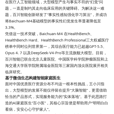
在医疗人工智能领域，大型模型产生与事实不符的“幻觉”问
题，一直是制约其走向临床应用的关键障碍。为解决这一难
题，百川智能创新研发了“事实性感知强化学习算法”，并成功
将Baichuan-M4基础模型的事实性幻觉发生率显著降低至
3.3%。
凭借这一技术突破，Baichuan-M4 在HealthBench、
HealthBench Hard、HealthBench Professional三大
权威
医疗
榜单中同时位列世界
第一
，其综合医疗能力已超越GPT-5.5、
Opus 4. 7 以及DeepSeek-V4-Pro等主流旗舰大模型。目前，
百川智能已联合北京儿童医院、中国医学科学院
肿瘤
医院和上
海交通大学医学院附属瑞金医院等三家国内
顶尖
医院展开相关
临床研究。
基于微信生态构建智能家庭医生
面对中国优质医疗资源分布不均这一根本性挑战，王小川指
出，大型模型的发展不能仅停留在提升“大脑智能”，更需借助
恰当的产品形式，实现服务能力的“实体落地”。基于此思路打
造的AI家庭医生“百小医”，其核心宗旨便是帮助用户“明明白白
看病，安安心心守护家人”。