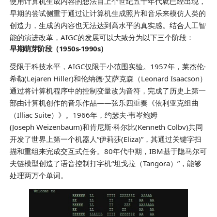
使用计算机生成内容的想法自上个世纪五十年代就已经出现，
早期的尝试侧重于通过让计算机生成照片和音乐来模仿人类的
创造力，生成的内容也无法达到高水平的真实感。结合人工智
能的演进改革，AIGC的发展可以大致分为以下三个阶段：
早期萌芽阶段（1950s-1990s）
受限于科技水平，AIGC仅限于小范围实验。1957年，莱杰伦·
希勒(Lejaren Hiller)和伦纳德·艾萨克森（Leonard Isaacson）
通过将计算机程序中的控制变量改为音符，完成了历史上第一
部由计算机创作的音乐作品——弦乐四重奏《依利亚克组曲
（Illiac Suite）》。1966年，约瑟夫·韦岑鲍姆
(Joseph Weizenbaum)和肯尼斯·科尔比(Kenneth Colbv)共同
开发了世界上第一个机器人“伊莉莎(Eliza)”，其通过关键字扫
描和重组来完成交互式任务。80年代中期，IBM基于隐马尔可
夫链模型创造了语音控制打字机“坦戈拉（Tangora）”，能够
处理两万个单词。