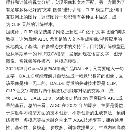
理解和计算机视觉分析，实现图像和文本匹配。另一方面为了
有足够多标记好的“文本-图像”进行训练，CLIP 模型广泛利用
互联网上的图片，这些图片一般都带有各种文本描述，成
为 CLIP 天然的训练样本。
据统计，CLIP 模型搜集了网络上超过 40 亿个“文本-图像”训练
数据，这为后续 AIGC 尤其是输入文本生成图像/视频应用的
落地奠定了基础。在多模态技术的支持下，目前预训练模型已
经从早期单一的 NLP或CV模型，发展到现在语言文字、图形
图像、音视频等多模态、跨模态模型。
2021年3月OpenAl发布Al绘画产品DALL·E，只需要输入一句
文字，DALL·E 就能理解并自动生成一幅意思相符的图像，且
该图像是独一无二的。DALL·E 背后的关键技术即是 CLIP。
CLIP 让文字与图片两个模态找到能够对话的交界点，成
为 DALL·E、DALL·E2.0、Stable Diffusion 等突破性 AIGC成
果的基石。总的来看，AIGC 在 2022 年的爆发，主要是得益
于深度学习模型方面的技术创新。不断创新的生成算法、预训
练模型、多模态等技术融合带来了 AIGC技术变革，拥有通用
性、基础性、多模态、参数多、训练数据量大、生成内容高质