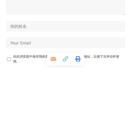
在此浏览器中保存我的显示名称、邮箱地址和网站地址，以便下次评论时使
用。
相关推荐
免费开源！Pascal Editor：AI驱动浏览器3D
建筑编辑器，支持WebGPU高性能渲染与双
视图联动
年内回报曾达439%，如今大举卖仓:AI明星基