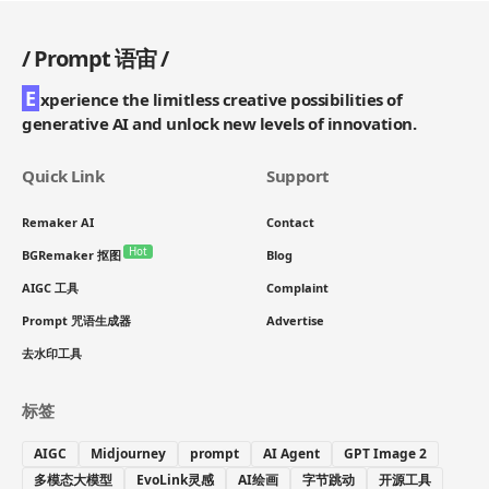
/
Prompt 语宙
/
E
xperience the limitless creative possibilities of
generative AI and unlock new levels of innovation.
Quick Link
Support
Remaker AI
Contact
Hot
BGRemaker 抠图
Blog
AIGC 工具
Complaint
Prompt 咒语生成器
Advertise
去水印工具
标签
AIGC
Midjourney
prompt
AI Agent
GPT Image 2
多模态大模型
EvoLink灵感
AI绘画
字节跳动
开源工具