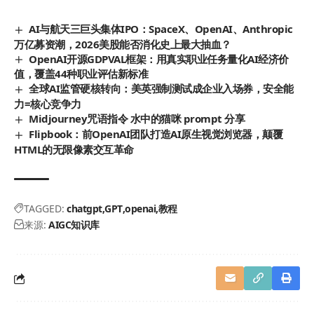
AI与航天三巨头集体IPO：SpaceX、OpenAI、Anthropic
万亿募资潮，2026美股能否消化史上最大抽血？
OpenAI开源GDPVAL框架：用真实职业任务量化AI经济价
值，覆盖44种职业评估新标准
全球AI监管硬核转向：美英强制测试成企业入场券，安全能
力=核心竞争力
Midjourney咒语指令 水中的猫咪 prompt 分享
Flipbook：前OpenAI团队打造AI原生视觉浏览器，颠覆
HTML的无限像素交互革命
TAGGED:
chatgpt
GPT
openai
教程
来源:
AIGC知识库