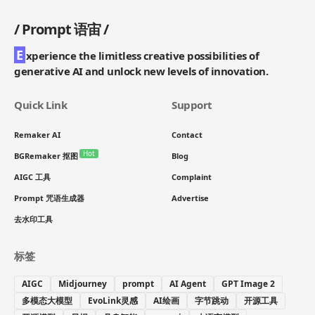
/
Prompt 语宙
/
E
xperience the limitless creative possibilities of
generative AI and unlock new levels of innovation.
Quick Link
Support
Remaker AI
Contact
Hot
BGRemaker 抠图
Blog
AIGC 工具
Complaint
Prompt 咒语生成器
Advertise
去水印工具
标签
AIGC
Midjourney
prompt
AI Agent
GPT Image 2
多模态大模型
EvoLink灵感
AI绘画
字节跳动
开源工具