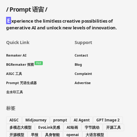
/
Prompt 语宙
/
E
xperience the limitless creative possibilities of
generative AI and unlock new levels of innovation.
Quick Link
Support
Remaker AI
Contact
Hot
BGRemaker 抠图
Blog
AIGC 工具
Complaint
Prompt 咒语生成器
Advertise
去水印工具
标签
AIGC
Midjourney
prompt
AI Agent
GPT Image 2
多模态大模型
EvoLink灵感
AI绘画
字节跳动
开源工具
开源模型
早报
具身智能
openai
大语言模型