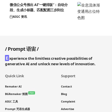
微信公众号推出 AI”一键排版”：自动分
段、生成小标题、匹配配图三步到位
AIGC 资讯
/
Prompt 语宙
/
E
xperience the limitless creative possibilities of
generative AI and unlock new levels of innovation.
Quick Link
Support
Remaker AI
Contact
Hot
BGRemaker 抠图
Blog
AIGC 工具
Complaint
Prompt 咒语生成器
Advertise