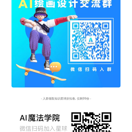
- 入群领取知识星球折扣卷, 仅剩99份 -