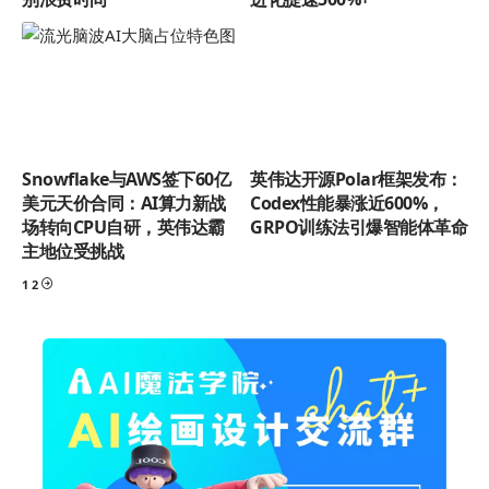
Snowflake与AWS签下60亿
英伟达开源Polar框架发布：
美元天价合同：AI算力新战
Codex性能暴涨近600%，
场转向CPU自研，英伟达霸
GRPO训练法引爆智能体革命
主地位受挑战
1
2