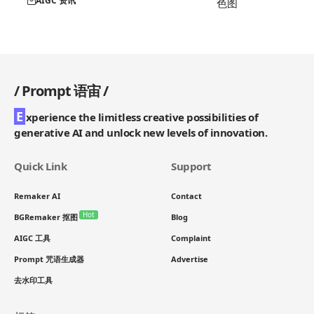
AIGC 资讯
/
Prompt 语宙
/
E
xperience the limitless creative possibilities of
generative AI and unlock new levels of innovation.
Quick Link
Support
Remaker AI
Contact
Hot
BGRemaker 抠图
Blog
AIGC 工具
Complaint
Prompt 咒语生成器
Advertise
去水印工具