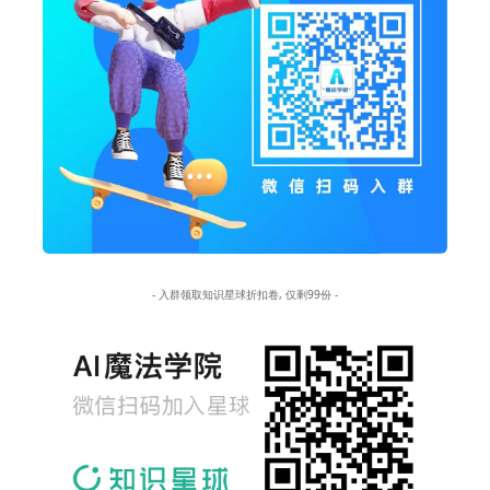
- 入群领取知识星球折扣卷, 仅剩99份 -