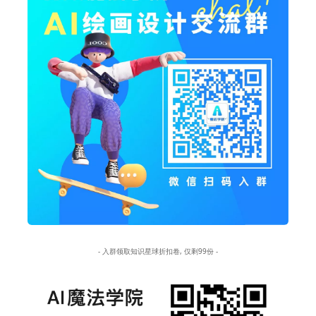
- 入群领取知识星球折扣卷, 仅剩99份 -