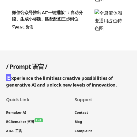
微信公众号推出 AI”一键排版”：自动分
段、生成小标题、匹配配图三步到位
AIGC 资讯
/
Prompt 语宙
/
E
xperience the limitless creative possibilities of
generative AI and unlock new levels of innovation.
Quick Link
Support
Remaker AI
Contact
Hot
BGRemaker 抠图
Blog
AIGC 工具
Complaint