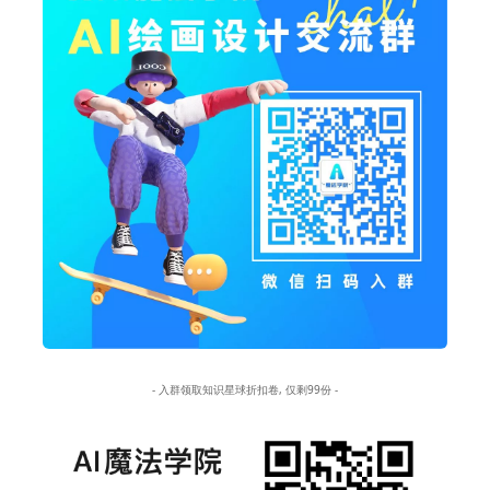
- 入群领取知识星球折扣卷, 仅剩99份 -