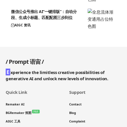
微信公众号推出 AI”一键排版”：自动分
段、生成小标题、匹配配图三步到位
AIGC 资讯
/
Prompt 语宙
/
E
xperience the limitless creative possibilities of
generative AI and unlock new levels of innovation.
Quick Link
Support
Remaker AI
Contact
Hot
BGRemaker 抠图
Blog
AIGC 工具
Complaint