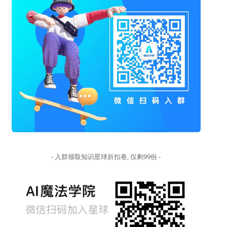
- 入群领取知识星球折扣卷, 仅剩99份 -