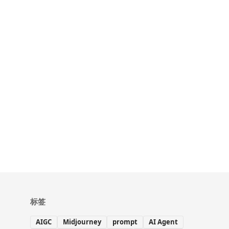
标签
AIGC
Midjourney
prompt
AI Agent