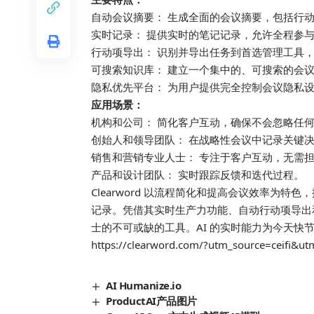
自动会议摘要： 生成全面的会议摘要，包括行
实时记录： 提供实时的笔记记录，允许全程参
行动项导出： 识别并导出任务到首选管理工具，如 Noti
可搜索知识库： 建立一个集中的、可搜索的会
隐私优先平台： 为用户提供完全控制会议隐私
应用场景：
机构和公司： 简化客户互动，确保不会忽略任
创始人和领导团队： 在战略性会议中记录关键
销售和营销专业人士： 专注于客户互动，无需
产品和设计团队： 实时跟踪反馈和迭代过程。
Clearword 以流程简化和提高会议效率为
记录。凭借其实时生产力功能、自动行动项导出
士的不可或缺的工具。AI 的实时能力为今天快
https://clearword.com/?utm_source=ceifi&ut
AI Humanize.io
ProductAI产品图片