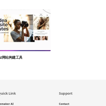
e AI网站构建工具
uick Link
Support
emaker AI
Contact