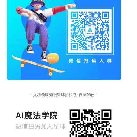
- 入群领取知识星球折扣卷, 仅剩99份 -