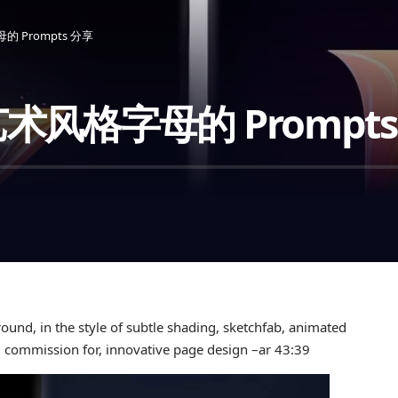
的 Prompts 分享
成艺术风格字母的 Prompt
ground, in the style of subtle shading, sketchfab, animated
s, commission for, innovative page design –ar 43:39