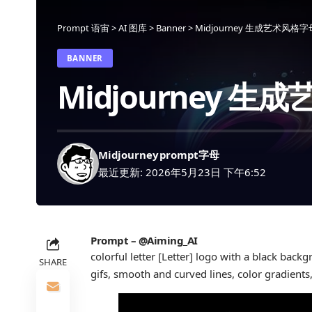
Prompt 语宙
>
AI 图库
>
Banner
>
Midjourney 生成艺术风格字母
BANNER
Midjourney 生
Midjourney
prompt
字母
最近更新: 2026年5月23日 下午6:52
Prompt – @Aiming_AI
colorful letter [Letter] logo with a black back
SHARE
gifs, smooth and curved lines, color gradient