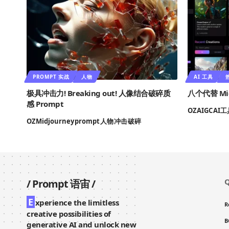
PROMPT 实战
人物
AI 工具
极具冲击力! Breaking out! 人像结合破碎质
八个代替 Mi
感 Prompt
OZ
AIGC
AI工
OZ
Midjourney
prompt
人物
冲击
破碎
Q
/
Prompt 语宙
/
E
xperience the limitless
R
creative possibilities of
B
generative AI and unlock new