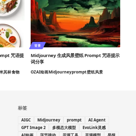
背景
ompt 咒语提
Midjourney 生成风景壁纸 Prompt 咒语提示
词分享
米其林
食物
OZ
AI绘画
Midjourney
prompt
壁纸
风景
标签
AIGC
Midjourney
prompt
AI Agent
GPT Image 2
多模态大模型
EvoLink灵感
AI绘画
字节跳动
开源工具
开源模型
早报