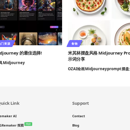
热门资源
食物
djourney 的最佳选择!
米其林摆盘风格 Midjourney Pr
示词分享
具
Midjourney
OZ
AI绘画
Midjourney
prompt
摆盘
uick Link
Support
emaker AI
Contact
Hot
GRemaker 抠图
Blog