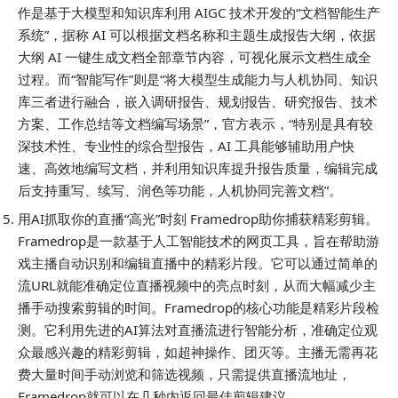
作是基于大模型和知识库利用 AIGC 技术开发的“文档智能生产
系统”，据称 AI 可以根据文档名称和主题生成报告大纲，依据
大纲 AI 一键生成文档全部章节内容，可视化展示文档生成全
过程。而“智能写作”则是“将大模型生成能力与人机协同、知识
库三者进行融合，嵌入调研报告、规划报告、研究报告、技术
方案、工作总结等文档编写场景”，官方表示，“特别是具有较
深技术性、专业性的综合型报告，AI 工具能够辅助用户快
速、高效地编写文档，并利用知识库提升报告质量，编辑完成
后支持重写、续写、润色等功能，人机协同完善文档”。
用AI抓取你的直播“高光”时刻 Framedrop助你捕获精彩剪辑。
Framedrop是一款基于人工智能技术的网页工具，旨在帮助游
戏主播自动识别和编辑直播中的精彩片段。它可以通过简单的
流URL就能准确定位直播视频中的亮点时刻，从而大幅减少主
播手动搜索剪辑的时间。Framedrop的核心功能是精彩片段检
测。它利用先进的AI算法对直播流进行智能分析，准确定位观
众最感兴趣的精彩剪辑，如超神操作、团灭等。主播无需再花
费大量时间手动浏览和筛选视频，只需提供直播流地址，
Framedrop就可以在几秒内返回最佳剪辑建议。