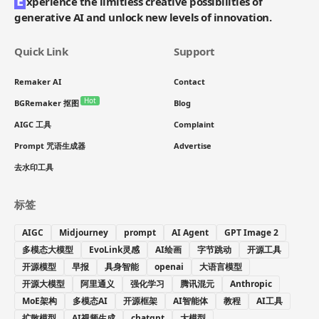
E
xperience the limitless creative possibilities of
generative AI and unlock new levels of innovation.
Quick Link
Support
Remaker AI
Contact
Hot
BGRemaker 抠图
Blog
AIGC 工具
Complaint
Prompt 咒语生成器
Advertise
去水印工具
标签
AIGC
Midjourney
prompt
AI Agent
GPT Image 2
多模态大模型
EvoLink灵感
AI绘画
字节跳动
开源工具
开源模型
早报
具身智能
openai
大语言模型
开源大模型
阿里通义
强化学习
腾讯混元
Anthropic
MoE架构
多模态AI
开源框架
AI智能体
教程
AI工具
扩散模型
AI视频生成
chatgpt
大模型