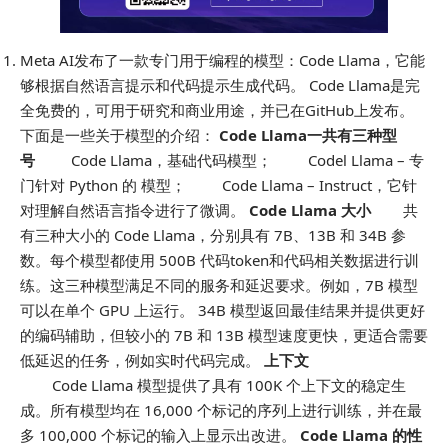
Meta AI发布了一款专门用于编程的模型：Code Llama，它能
够根据自然语言提示和代码提示生成代码。 ​​Code Llama是完
全免费的，可用于研究和商业用途，并已在GitHub上发布。
下面是一些关于模型的介绍： ​
Code Llama一共有三种型
号
​Code Llama，基础代码模型； ​ Codel Llama – 专
门针对 Python 的 模型； ​ Code Llama – Instruct，它针
对理解自然语言指令进行了微调。
​Code Llama 大小
​ 共
有三种大小的 Code Llama，分别具有 7B、13B 和 34B 参
数。每个模型都使用 500B 代码token和代码相关数据进行训
练。这三种模型满足不同的服务和延迟要求。例如，7B 模型
可以在单个 GPU 上运行。 34B 模型返回最佳结果并提供更好
的编码辅助，但较小的 7B 和 13B 模型速度更快，更适合需要
低延迟的任务，例如实时代码完成。
​上下文
​
Code Llama 模型提供了具有 100K 个上下文的稳定生
成。所有模型均在 16,000 个标记的序列上进行训练，并在最
多 100,000 个标记的输入上显示出改进。 ​
Code Llama 的性