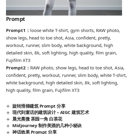
Prompt
Prompt1：
loose white T-shirt, gym shorts, RAW photo,
show legs, head to toe shot, Asia, confident, pretty,
workout, runner, slim body, white background, high
detailed skin, 8k, soft lighting, high quality, film grain,
Fujifilm XT3
Prompt2：
RAW photo, show legs, head to toe shot, Asia,
confident, pretty, workout, runner, slim body, white T-shirt,
white background, high detailed skin, 8k, soft lighting,
high quality, film grain, Fujifilm XT3
旋转滑梯建筑 Prompt 分享
现代到童话的建筑设计 – AIGC 建筑艺术
晨光熹微 茶园一角 白茶花
Midjourney 制作美酒的几种小秘诀
神话效果 Prompt 分享