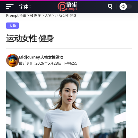
字体
Font
Prompt 语宙
>
AI 图库
>
人物
>
运动女性 健身
Resizer
人物
运动女性 健身
Midjourney
人物
女性
运动
最近更新: 2026年5月23日 下午6:55