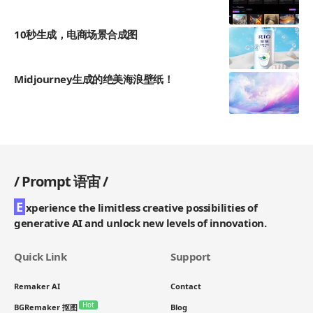
10秒生成，电商场景合成图
Midjourney生成的绝美海浪壁纸！
/
Prompt 语宙
/
E
xperience the limitless creative possibilities of
generative AI and unlock new levels of innovation.
Quick Link
Support
Remaker AI
Contact
Hot
BGRemaker 抠图
Blog