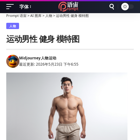
字体
Font
Prompt 语宙
>
AI 图库
>
人物
>
运动男性 健身 模特图
Resizer
人物
运动男性 健身 模特图
Midjourney
人物
运动
最近更新: 2026年5月23日 下午6:55