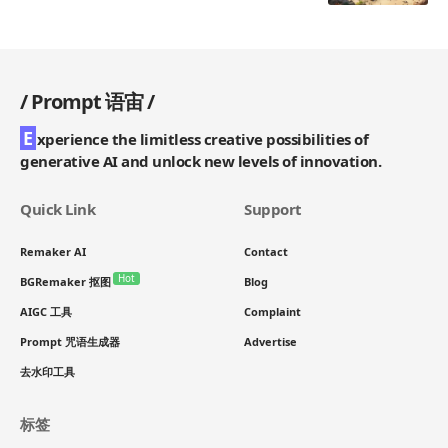
/
Prompt 语宙
/
E
xperience the limitless creative possibilities of
generative AI and unlock new levels of innovation.
Quick Link
Support
Remaker AI
Contact
Hot
BGRemaker 抠图
Blog
AIGC 工具
Complaint
Prompt 咒语生成器
Advertise
去水印工具
标签