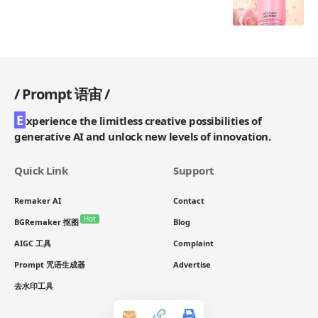
/
Prompt 语宙
/
E
xperience the limitless creative possibilities of
generative AI and unlock new levels of innovation.
Quick Link
Support
Remaker AI
Contact
Hot
BGRemaker 抠图
Blog
AIGC 工具
Complaint
Prompt 咒语生成器
Advertise
去水印工具