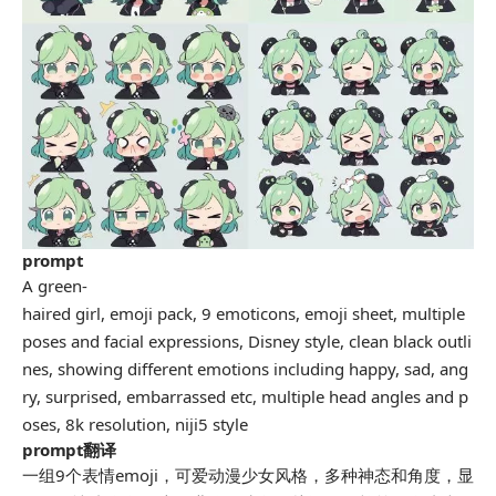
prompt
A green-
haired girl, emoji pack, 9 emoticons, emoji sheet, multiple
poses and facial expressions, Disney style, clean black outli
nes, showing different emotions including happy, sad, ang
ry, surprised, embarrassed etc, multiple head angles and p
oses, 8k resolution, niji5 style
prompt
翻译
一组9个表情emoji，可爱动漫少女风格，多种神态和角度，显