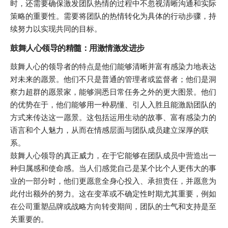
时，还需要确保激发团队热情的过程中不忽视清晰沟通和实际
策略的重要性。需要将团队的热情转化为具体的行动步骤，持
续努力以实现共同的目标。
鼓舞人心领导的精髓：用激情激发进步
鼓舞人心的领导者的特点是他们能够清晰并富有感染力地表达
对未来的愿景。他们不只是普通的管理者或监督者；他们是洞
察力超群的愿景家，能够洞悉日常任务之外的更大图景。他们
的优势在于，他们能够用一种易懂、引人入胜且能激励团队的
方式来传达这一愿景。这包括运用生动的故事、富有感染力的
语言和个人魅力，从而在情感层面与团队成员建立深厚的联
系。
鼓舞人心领导的真正威力，在于它能够在团队成员中营造出一
种归属感和使命感。当人们感觉自己是某个比个人更伟大的事
业的一部分时，他们更愿意全身心投入、承担责任，并愿意为
此付出额外的努力。这在变革或不确定性时期尤其重要，例如
在公司重塑品牌或战略方向转变期间，团队的士气和支持是至
关重要的。