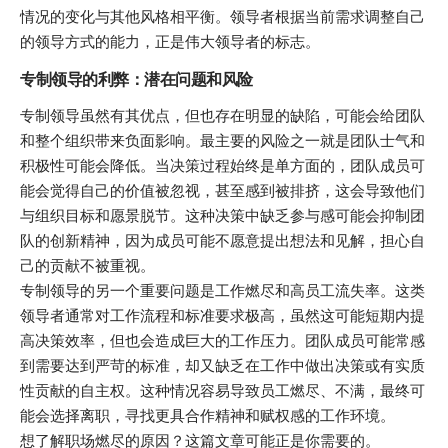
情况的变化与其他风格相平衡。领导者根据当前需求调整自己
的领导方式的能力，正是伟大领导者的标志。
专制领导的利弊：潜在问题和风险
专制领导虽然有其优点，但也存在明显的缺陷，可能会给团队
和整个组织带来负面影响。最主要的风险之一就是团队士气和
积极性可能会降低。当决策过程始终是单方面的，团队成员可
能会觉得自己的价值被忽视，甚至感到被排挤，这会导致他们
与组织目标和愿景脱节。这种决策中缺乏参与感可能会抑制团
队的创新精神，因为成员可能不愿意提出想法和见解，担心自
己的贡献不被重视。
专制领导的另一个重要问题是工作燃尽和高员工流失率。这类
领导者通常对工作流程和标准要求极高，虽然这可能短期内提
高决策效率，但也会造成巨大的工作压力。团队成员可能常感
到需要达到严苛的标准，却又缺乏在工作中做出决策或有实质
性贡献的自主权。这种情况容易导致员工燃尽、不满，最终可
能会选择离职，寻找更具合作精神和赋权感的工作环境。
想了解职场燃尽的原因？这篇文章可能正是你需要的。