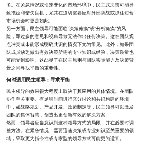
多。在紧急情况或快速变化的市场环境中，民主式决策可能导
致拖延和错失良机，尤其在迫切需要应对外部挑战或抓住短暂
市场机会时更是如此。
另一方面，民主领导可能面临“决策瘫痪”或“分析瘫痪”的风
险，即过多的意见和视角导致无法作出任何决策。这在团队观
点冲突或未能形成明确共识的情况下尤为常见。此外，如果团
队成员缺乏做出有效决策所需的专业知识或经验，决策质量也
可能受到影响。这凸显了在民主原则与团队实际能力及决策背
景之间寻找平衡的重要性。
何时适用民主领导：寻求平衡
民主领导的效果很大程度上取决于其应用的具体情境。在团队
协作至关重要、有足够时间进行充分讨论和共识构建的环境
中，如战略规划、产品开发、政策制定等，民主领导可以激发
团队的集体智慧，创造出更创新有效的解决方案。
然而，领导者应当意识到这种领导方式的局限，并在必要时调
整方法。在紧急情况、需要迅速决策或专业知识至关重要的领
域，采取更为指令性或专家型的领导方式可能更为适宜。