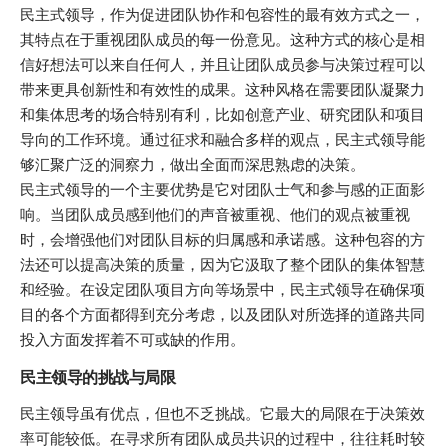
民主式领导，作为促进团队协作和包容性的最有效方式之一，
其特点在于重视团队成员的每一份意见。这种方式的核心是相
信好想法可以来自任何人，并且让团队成员参与决策过程可以
带来更具创新性和有效性的成果。这种风格在需要团队凝聚力
和集体思考的场合特别有利，比如创意产业、研究团队和项目
导向的工作环境。通过征求和融合多样的观点，民主式领导能
够汇聚广泛的洞察力，做出全面而深思熟虑的决策。
民主式领导的一个主要优势是它对团队士气和参与感的正面影
响。当团队成员感到他们的声音被重视、他们的观点被重视
时，会增强他们对团队目标的归属感和承诺感。这种包容的方
法还可以提高决策的质量，因为它汲取了整个团队的集体智慧
和经验。在设定团队项目方向等场景中，民主式领导在确保项
目的各个方面都得到充分考虑，以及团队对所选择的道路共同
投入方面发挥着不可或缺的作用。
民主领导的挑战与局限
民主领导虽有优点，但也不乏挑战。它最大的局限在于决策效
率可能较低。在寻求所有团队成员共识的过程中，往往耗时较