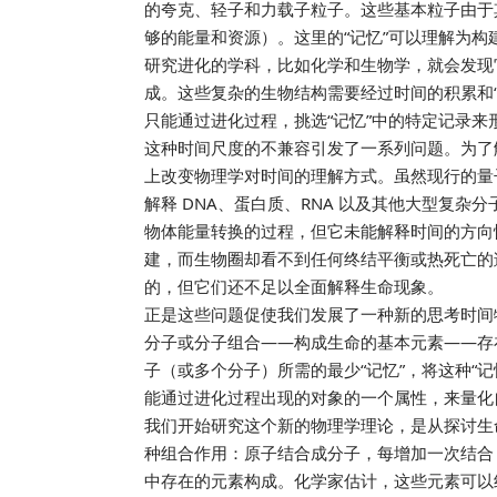
的夸克、轻子和力载子粒子。这些基本粒子由于
够的能量和资源）。这里的“记忆”可以理解为
研究进化的学科，比如化学和生物学，就会发现
成。这些复杂的生物结构需要经过时间的积累和
只能通过进化过程，挑选“记忆”中的特定记录来
这种时间尺度的不兼容引发了一系列问题。为了
上改变物理学对时间的理解方式。虽然现行的量
解释 DNA、蛋白质、RNA 以及其他大型复
物体能量转换的过程，但它未能解释时间的方向
建，而生物圈却看不到任何终结平衡或热死亡的
的，但它们还不足以全面解释生命现象。
正是这些问题促使我们发展了一种新的思考时间
分子或分子组合——构成生命的基本元素——存
子（或多个分子）所需的最少“记忆”，将这种“
能通过进化过程出现的对象的一个属性，来量化
我们开始研究这个新的物理学理论，是从探讨生
种组合作用：原子结合成分子，每增加一次结合，
中存在的元素构成。化学家估计，这些元素可以组合成