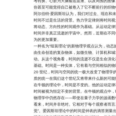
考转换、心脏为大脑输送血液、以及周围的图像
你甚至可能觉得自己被卷入了它不断前行的织物
阿尔伯特·爱因斯坦认为，我们对过去、现在和未
时间不过是生活的背景。热力学定律则将时间视
将动态、方向性的时间观作为基础。从运动定律
时间并非真正流逝的宇宙中。然而，近期在不同
为的更加重要。
一种名为“组装理论”的新物理学观点认为，动
由生命创造的复杂物体，如微生物、计算机和城
动。从这个视角看，时间的流逝不仅是生命演化
基础。时间是一种实体，它有着与空间相似的物
20 世纪，时间与空间的统一极大改变了物理
质的统一在我们这个世纪又将带来什么新的可能
在牛顿的理论中，时间是不变的。他的运动定律
时间被视为恒定不变的背景。在牛顿的观点中，
物理学中仍然存在——即使在量子力学的波函数
看来，时间并非绝对。它相对于每个观察者而言
觉”。爱因斯坦理论中的时间是钟表的滴答测量