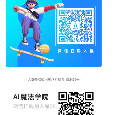
- 入群领取知识星球折扣卷, 仅剩99份 -