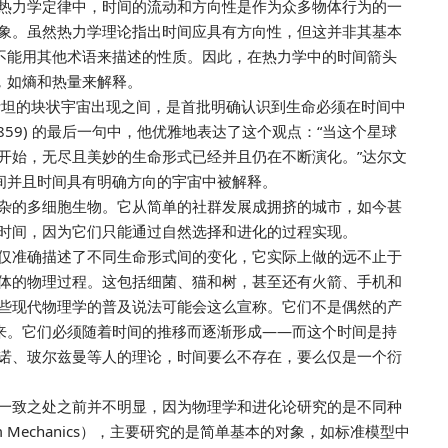
热力学定律中，时间的流动和方向性是作为众多物体行为的一
象。虽然热力学理论指出时间应具有方向性，但这并非其基本
些不能用其他术语来描述的性质。因此，在热力学中的时间箭头
，如熵和热量来解释。
斯坦的块状宇宙出现之间，是首批明确认识到生命必须在时间中
59) 的最后一句中，他优雅地表达了这个观点：“当这个星球
开始，无尽且美妙的生命形式已经并且仍在不断演化。”达尔文
时间并且时间具有明确方向的宇宙中被解释。
杂的多细胞生物。它从简单的社群发展成拥挤的城市，如今甚
时间，因为它们只能通过自然选择和进化的过程实现。
仅准确描述了不同生命形式间的变化，它实际上做的远不止于
体的物理过程。这包括细菌、猫和树，甚至还有火箭、手机和
些现代物理学的普及说法可能会这么宣称。它们不是偶然的产
出来。它们必须随着时间的推移而逐渐形成——而这个时间是持
诺、玻尔兹曼等人的理论，时间要么不存在，要么仅是一个衍
一致之处之前并不明显，因为物理学和进化论研究的是不同种
 Mechanics），主要研究的是简单基本的对象，如标准模型中