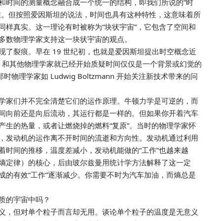
和时间的测量概念融合成一个统一的结构，即我们所说的“时
在。但按照爱因斯坦的说法，时间也具有这种特性，这意味着所
同样真实。这一理论有时被称为“块状宇宙”，它包含了空间和
多数物理学家支持这一块状宇宙的观点。
了裂痕。早在 19 世纪初，也就是爱因斯坦提出时空概念近
di Carnot 和其他物理学家就已经开始质疑时间仅仅是一个背景或幻觉的
理学家如 Ludwig Boltzmann 开始关注新技术带来的问
学家们并不完全清楚它们的运作原理。牛顿力学是可逆的，而
间向前还是向后流动，其运行都是一样的。但如果你开着汽车
产生的热量，或者让燃烧掉的燃料“复原”。当时的物理学家怀
，发动机的运作离不开时间的流逝和方向性。发动机通过利用
着时间的推移，温度差减小，发动机能做的“工作”也越来越
熵定律）的核心，后由玻尔兹曼用统计学方法解释了这一定
成的有效“工作”逐渐减少。你需要不时为汽车加油，而熵总是
质的宇宙中吗？
义，但对单个粒子而言却无用。谈论单个粒子的温度是无意义