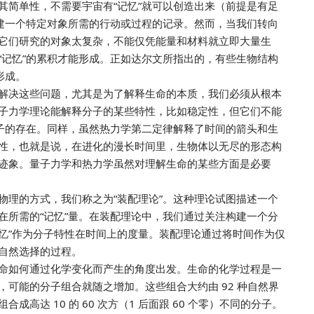
其简单性，不需要宇宙有“记忆”就可以创造出来（前提是有足
构建一个特定对象所需的行动或过程的记录。然而，当我们转向
它们研究的对象太复杂，不能仅凭能量和材料就立即大量生
“记忆”的累积才能形成。正如达尔文所指出的，有些生物结构
形成。
解决这些问题，尤其是为了解释生命的本质，我们必须从根本
子力学理论能解释分子的某些特性，比如稳定性，但它们不能
杂分子的存在。同样，虽然热力学第二定律解释了时间的箭头和生
性，也就是说，在进化的漫长时间里，生物体以无尽的形态构
迹象。量子力学和热力学虽然对理解生命的某些方面是必要
物理的方式，我们称之为“装配理论”。这种理论试图描述一个
在所需的“记忆”量。在装配理论中，我们通过关注构建一个分
记忆”作为分子特性在时间上的度量。装配理论通过将时间作为仅
自然选择的过程。
命如何通过化学变化而产生的角度出发。生命的化学过程是一
可能的分子组合就随之增加。这些组合大约由 92 种自然界
高达 10 的 60 次方（1 后面跟 60 个零）不同的分子。