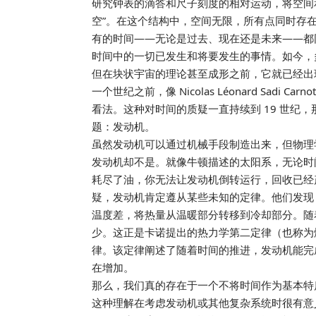
研究钟表的滴答和尺子刻度的相对运动，将空间
空”。在这个结构中，空间无限，所有点同时存
有的时间——无论是过去、现在还是未来——都
时间中的一切已发生和将要发生的事情。如今，
但在块状宇宙的理论甚至成形之前，它就已经出现
一个世纪之前，像 Nicolas Léonard Sa
看法。这种对时间的质疑一直持续到 19 世纪，那时物
题：发动机。
虽然发动机可以通过机械手段制造出来，但物理
发动机却不是。就像牛顿描述的太阳系，无论时
耗尽了油，你无法让发动机倒转运行，回收已经
疑，发动机肯定遵从某些未知的定律。他们发现
温度差，将热量从温暖部分转移到冷却部分。随
少。这正是卡诺提出的热力学第二定律（也称为
律。该定律阐述了随着时间的推进，发动机能完
在增加。
那么，我们真的存在于一个不将时间作为基本特
这种理解在考虑发动机或其他复杂系统时很有意