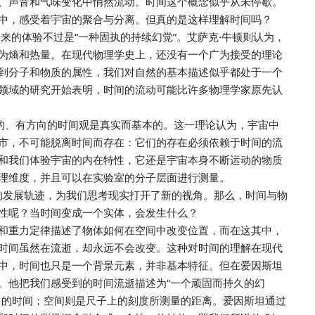
、声音和气味变化中悄然流动。时间这个概念似乎从未停歇。
中，感受着宇宙的聚合与分离。但真的是这样理解时间吗？
来的体验不过是“一种固执的持续幻觉”。艾萨克·牛顿则认为，
为熵和热量。在现代物理学史上，还没有一个广为接受的理论
到分子和物质的属性，我们对自然的基本描述似乎都处于一个
领域的研究开始表明，时间的流动可能比许多物理学家原先认
态的、有方向的时间观是真实而基本的。这一理论认为，宇宙中
市，不可能脱离时间而存在：它们的存在必须依赖于时间的流
和我们体验宇宙的内在特性，它还是宇宙本身不断运动的物质
理维度，并且可以在实验室的分子层面进行测量。
学的发展轨迹，为我们思考现实打开了新的视角。那么，时间与物
性呢？当时间变成一个实体，会发生什么？
和重力定律描述了物体如何在空间中改变位置，而在这其中，
时间虽然在流逝，却永远不会改变。这种对时间的理解在现代
中，时间也只是一个背景元素，并非基本特征。但在爱因斯坦
。他把我们感受到的时间流逝描述为“一个顽固而持久的幻
出的时间；空间则是尺子上的刻度所测量的距离。爱因斯坦通过