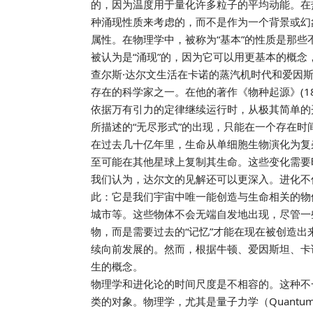
的，因为温度用于量化许多粒子的平均动能。在
种涌现性质来考虑的，而不是作为一个背景或幻
属性。在物理学中，被称为“基本”的性质是那
被认为是“涌现”的，因为它可以用更基本的概念
查尔斯·达尔文生活在卡诺的蒸汽机时代和爱因
存在的科学家之一。在他的著作《物种起源》(18
依据万有引力的定律继续运行时，从极其简单的
所描述的“无尽形式”的出现，只能在一个存在
在过去几十亿年里，生命从单细胞生物演化为复
至可能在其他星球上复制其生命。这些变化需要
我们认为，达尔文的见解还可以更深入。进化不
此：它是我们宇宙中唯一能创造与生命相关的物
城市等。这些物体不会无端自发地出现，尽管一
物，而是需要过去的“记忆”才能在现在被创造
续向前发展的。然而，根据牛顿、爱因斯坦、卡
生的概念。
物理学和进化论的时间尺度是不相容的。这种不
类的对象。物理学，尤其是量子力学（Quantum