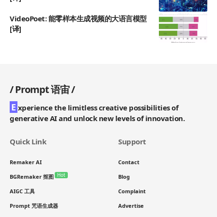
VideoPoet: 能零样本生成视频的大语言模型
[译]
/
Prompt 语宙
/
E
xperience the limitless creative possibilities of
generative AI and unlock new levels of innovation.
Quick Link
Support
Remaker AI
Contact
Hot
BGRemaker 抠图
Blog
AIGC 工具
Complaint
Prompt 咒语生成器
Advertise